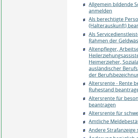
Allgemein bildende S
anmelden
Als berechtigte Pers
(Halterauskunft) bea
Als Servicedienstleis
Rahmen der Geldwäsc
Altenpfleger, Arbeits
Heilerziehungsassist
Heimerzieher, Sozial
ausländischer Berufs
der Berufsbezeichnu
Altersrente - Rente be
Ruhestand beantrag
Altersrente für beso
beantragen
Altersrente für sch
Amtliche Meldebestät
Andere Strafanzeige 