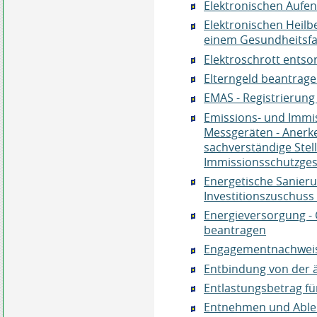
Elektronischen Aufent
Elektronischen Heilb
einem Gesundheitsf
Elektroschrott entso
Elterngeld beantrag
EMAS - Registrierun
Emissions- und Immi
Messgeräten - Anerk
sachverständige Ste
Immissionsschutzges
Energetische Sanier
Investitionszuschus
Energieversorgung -
beantragen
Engagementnachweis
Entbindung von der ä
Entlastungsbetrag fü
Entnehmen und Ablei