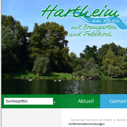
Aktuell
Gemein
Gemeinde Hartheim am Rhein
Gemein
Verfahrensbeschreibungen