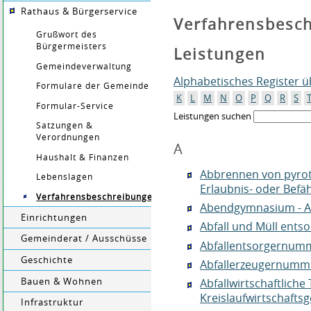
Rathaus & Bürgerservice
Verfahrensbesc
Grußwort des
Bürgermeisters
Leistungen
Gemeindeverwaltung
Alphabetisches Register 
Formulare der Gemeinde
K
L
M
N
O
P
Q
R
S
Formular-Service
Leistungen suchen
Satzungen &
Verordnungen
A
Haushalt & Finanzen
Abbrennen von pyro
Lebenslagen
Erlaubnis- oder Bef
Verfahrensbeschreibungen
Abendgymnasium - 
Einrichtungen
Abfall und Müll ents
Gemeinderat / Ausschüsse
Abfallentsorgernum
Geschichte
Abfallerzeugernumm
Bauen & Wohnen
Abfallwirtschaftliche 
Kreislaufwirtschafts
Infrastruktur