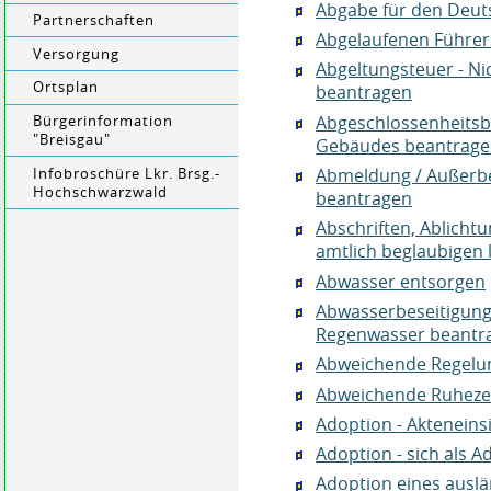
Abgabe für den Deut
Partnerschaften
Abgelaufenen Führers
Versorgung
Abgeltungsteuer - N
Ortsplan
beantragen
Abgeschlossenheitsbe
Bürgerinformation
"Breisgau"
Gebäudes beantrag
Abmeldung / Außerbe
Infobroschüre Lkr. Brsg.-
Hochschwarzwald
beantragen
Abschriften, Ablicht
amtlich beglaubigen 
Abwasser entsorgen
Abwasserbeseitigung 
Regenwasser beantra
Abweichende Regelun
Abweichende Ruheze
Adoption - Akteneins
Adoption - sich als 
Adoption eines ausl