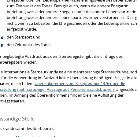
Ehegatten oder der Lebenspartnerin beziehungsweise des Lebenspartn
zum Zeitpunkt des Todes.
Dies gilt auch, wenn die andere Ehegattin
beziehungsweise der andere Ehegatte oder die andere Lebenspartnerin
beziehungsweise der andere Lebenspartnervorher verstorben ist
. Dies g
nicht, wenn zu Lebzeiten die Ehe geschieden oder die Lebenspartnersch
aufgelöst wurde.
den Sterbeort und
den Zeitpunkt des Todes.
r beglaubigte Ausdruck aus dem Sterberegister gibt die Einträge des
erberegisters wieder.
ne Internationale Sterbeurkunde ist eine mehrsprachige Sterbeurkunde, so
e für die Verwendung im Ausland keine Übersetzung benötigen. Sie gilt in all
aaten, die sich dem
Übereinkommen vom 8. September 1976 über die
sstellung mehrsprachiger Auszüge aus Personenstandsbüchern
angeschlos
ben. Im Anhang des Übereinkommens finden Sie eine Auflistung der
rtragsstaaten.
ständige Stelle
s Standesamt des Sterbeortes