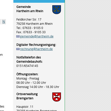
Gemeinde
Hartheim am Rhein
Feldkircher Str. 17
N
79258 Hartheim am Rhein
Tel.: 07633 - 9105 0
Fax.: 07633 - 9105 33
gemeinde@hartheim.de
Digitaler Rechnungseingang:
rechnung@hartheim.de
en
Notfalltelefon des
Gemeindebauhofs:
0151/65474145
Öffnungszeiten:
Montag - Freitag
08.00 Uhr - 12.00 Uhr
Dienstag 14.00 Uhr - 18.30 Uhr
Ortsverwaltung
Bremgarten
des
Hauptstr. 11
79258 Hartheim-Bremgarten