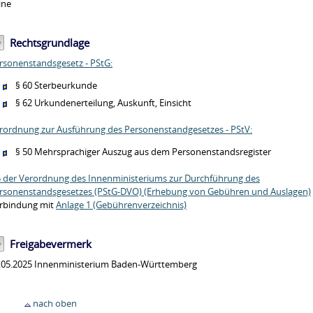
ine
Rechtsgrundlage
rsonenstandsgesetz - PStG:
§ 60 Sterbeurkunde
§ 62 Urkundenerteilung, Auskunft, Einsicht
rordnung zur Ausführung des Personenstandgesetzes - PStV:
§ 50 Mehrsprachiger Auszug aus dem Personenstandsregister
5 der Verordnung des Innenministeriums zur Durchführung des
rsonenstandsgesetzes (PStG-DVO) (Erhebung von Gebühren und Auslagen)
rbindung mit
Anlage 1 (Gebührenverzeichnis)
Freigabevermerk
.05.2025 Innenministerium Baden-Württemberg
nach oben