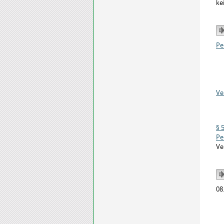
ke
Pe
Ve
§ 
Pe
Ve
08