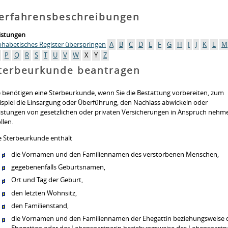
erfahrensbeschreibungen
istungen
phabetisches Register überspringen
A
B
C
D
E
F
G
H
I
J
K
L
M
P
Q
R
S
T
U
V
W
X
Y
Z
terbeurkunde beantragen
e benötigen eine Sterbeurkunde, wenn Sie die Bestattung vorbereiten, zum
ispiel die Einsargung oder Überführung, den Nachlass abwickeln oder
istungen von gesetzlichen oder privaten Versicherungen in Anspruch nehm
llen.
e Sterbeurkunde enthält
die Vornamen und den Familiennamen des verstorbenen Menschen,
gegebenenfalls Geburtsnamen,
Ort und Tag der Geburt,
den letzten Wohnsitz,
den Familienstand,
die Vornamen und den Familiennamen der Ehegattin beziehungsweise 