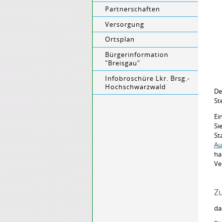
Partnerschaften
Versorgung
Ortsplan
Bürgerinformation
"Breisgau"
Infobroschüre Lkr. Brsg.-
Hochschwarzwald
De
St
Ei
Si
St
Au
ha
Ve
Zu
da