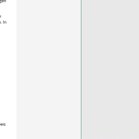
agen
n
. In
weis