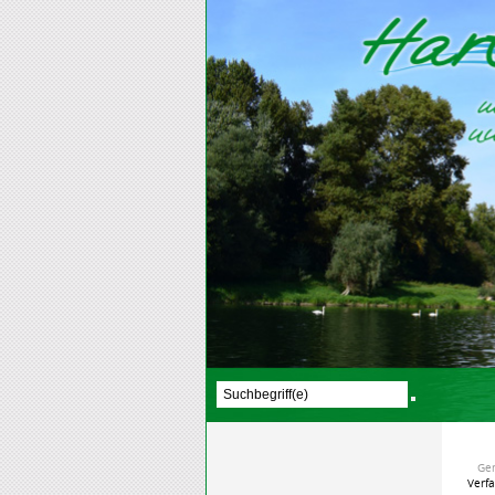
Ge
Verf