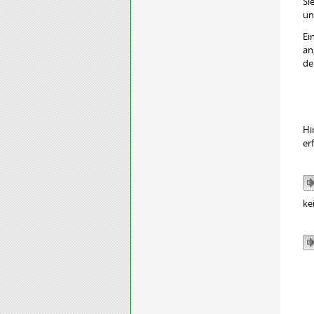
Si
un
Ei
an
de
Hi
er
ke