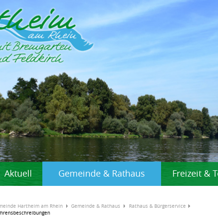
Aktuell
Gemeinde & Rathaus
Freizeit &
meinde Hartheim am Rhein
Gemeinde & Rathaus
Rathaus & Bürgerservice
ahrensbeschreibungen