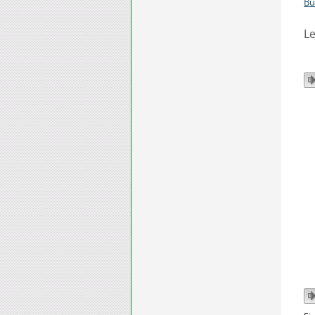
Bü
Le