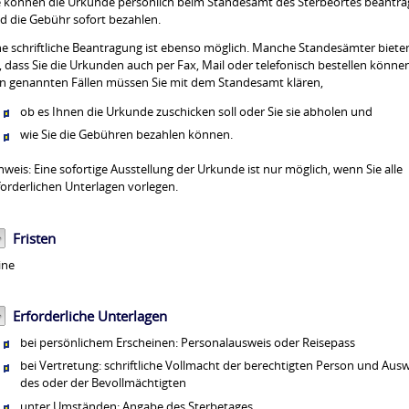
e können die Urkunde persönlich beim Standesamt des Sterbeortes beantr
d die Gebühr sofort bezahlen.
ne schriftliche Beantragung ist ebenso möglich. Manche Standesämter biete
, dass Sie die Urkunden auch per Fax, Mail oder telefonisch bestellen können
n genannten Fällen müssen Sie mit dem Standesamt klären,
ob es Ihnen die Urkunde zuschicken soll oder Sie sie abholen und
wie Sie die Gebühren bezahlen können.
nweis:
Eine sofortige Ausstellung der Urkunde ist nur möglich, wenn Sie alle
forderlichen Unterlagen vorlegen.
Fristen
ine
Erforderliche Unterlagen
bei persönlichem Erscheinen: Personalausweis oder Reisepass
bei Vertretung: schriftliche Vollmacht der berechtigten Person und Aus
des oder der Bevollmächtigten
unter Umständen: Angabe des Sterbetages