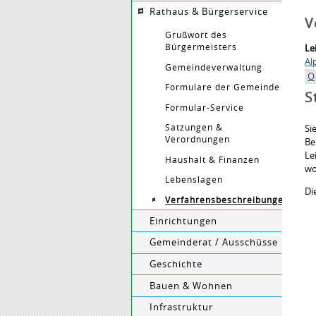
Rathaus & Bürgerservice
V
Grußwort des
Bürgermeisters
Le
Al
Gemeindeverwaltung
O
Formulare der Gemeinde
S
Formular-Service
Satzungen &
Si
Verordnungen
Be
Le
Haushalt & Finanzen
wo
Lebenslagen
Di
Verfahrensbeschreibungen
Einrichtungen
Gemeinderat / Ausschüsse
Geschichte
Bauen & Wohnen
Infrastruktur