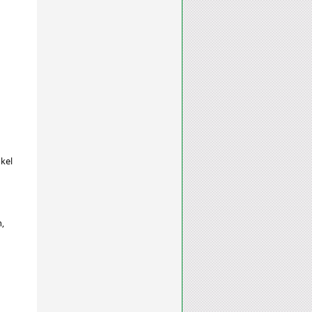
kel
n
,