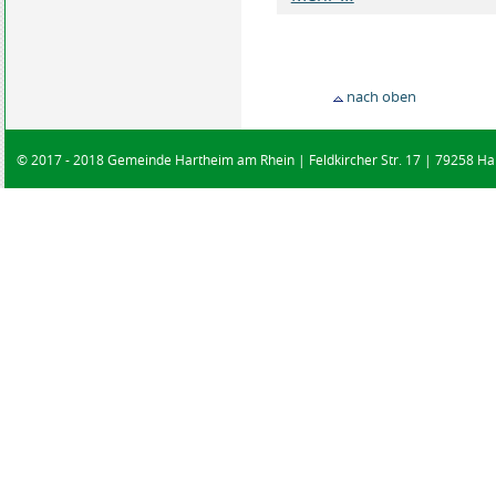
nach oben
© 2017 - 2018 Gemeinde Hartheim am Rhein | Feldkircher Str. 17 | 79258 Har