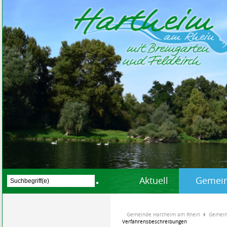
Aktuell
Gemein
Gemeinde Hartheim am Rhein
Gemein
Verfahrensbeschreibungen