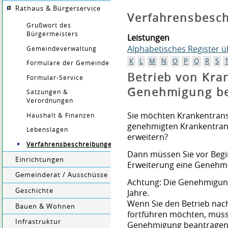
Rathaus & Bürgerservice
Verfahrensbesc
Grußwort des
Bürgermeisters
Leistungen
Alphabetisches Register 
Gemeindeverwaltung
K
L
M
N
O
P
Q
R
S
Formulare der Gemeinde
Betrieb von Kra
Formular-Service
Genehmigung b
Satzungen &
Verordnungen
Sie möchten Krankentrans
Haushalt & Finanzen
genehmigten Krankentrans
Lebenslagen
erweitern?
Verfahrensbeschreibungen
Dann müssen Sie vor Begi
Einrichtungen
Erweiterung eine Genehmi
Gemeinderat / Ausschüsse
Achtung: Die Genehmigung 
Geschichte
Jahre.
Wenn Sie den Betrieb na
Bauen & Wohnen
fortführen möchten, müsse
Infrastruktur
Genehmigung beantragen