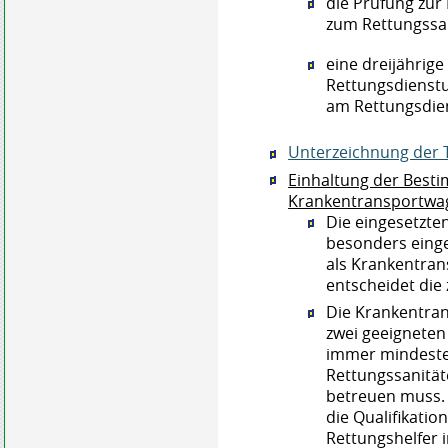
die Prüfung zur
zum Rettungssan
eine dreijährige
Rettungsdienst
am Rettungsdie
Unterzeichnung der 
Einhaltung der Besti
Krankentransportwa
Die eingesetzt
besonders eing
als Krankentra
entscheidet die
Die Krankentra
zwei geeigneten
immer mindesten
Rettungssanität
betreuen muss.
die Qualifikatio
Rettungshelfer 