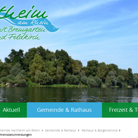
Aktuell
Gemeinde & Rathaus
Freizeit &
meinde Hartheim am Rhein
Gemeinde & Rathaus
Rathaus & Bürgerservice
ahrensbeschreibungen