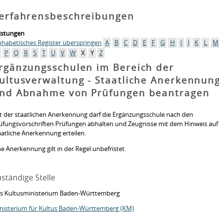
erfahrensbeschreibungen
istungen
phabetisches Register überspringen
A
B
C
D
E
F
G
H
I
J
K
L
M
P
Q
R
S
T
U
V
W
X
Y
Z
rgänzungsschulen im Bereich der
ultusverwaltung - Staatliche Anerkennun
nd Abnahme von Prüfungen beantragen
t der staatlichen Anerkennung darf die Ergänzungsschule nach den
üfungsvorschriften Prüfungen abhalten und Zeugnisse mit dem Hinweis auf
aatliche Anerkennung erteilen.
ne Anerkennung gilt in der Regel unbefristet.
ständige Stelle
s Kultusministerium Baden-Württemberg
nisterium für Kultus Baden-Württemberg (KM)