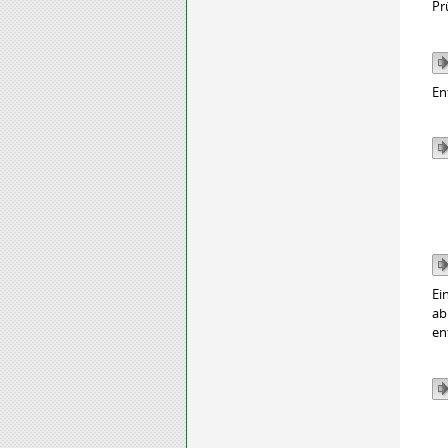
Pr
En
Ei
ab
en