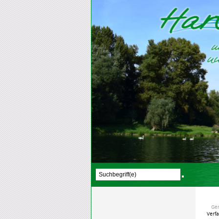
Ge
Verf