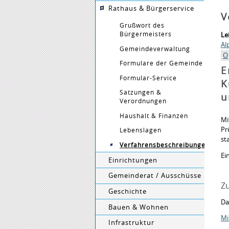
Rathaus & Bürgerservice
V
Grußwort des
Bürgermeisters
Le
Al
Gemeindeverwaltung
O
Formulare der Gemeinde
E
Formular-Service
K
Satzungen &
u
Verordnungen
Haushalt & Finanzen
Mi
Pr
Lebenslagen
st
Verfahrensbeschreibungen
Ei
Einrichtungen
Gemeinderat / Ausschüsse
Zu
Geschichte
Da
Bauen & Wohnen
Mi
Infrastruktur