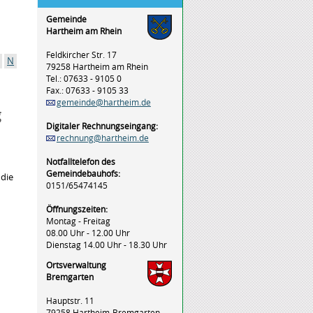
Gemeinde
Hartheim am Rhein
Feldkircher Str. 17
N
79258 Hartheim am Rhein
Tel.: 07633 - 9105 0
Fax.: 07633 - 9105 33
gemeinde@hartheim.de
g
Digitaler Rechnungseingang:
rechnung@hartheim.de
Notfalltelefon des
Gemeindebauhofs:
 die
0151/65474145
Öffnungszeiten:
Montag - Freitag
08.00 Uhr - 12.00 Uhr
Dienstag 14.00 Uhr - 18.30 Uhr
Ortsverwaltung
Bremgarten
Hauptstr. 11
79258 Hartheim-Bremgarten