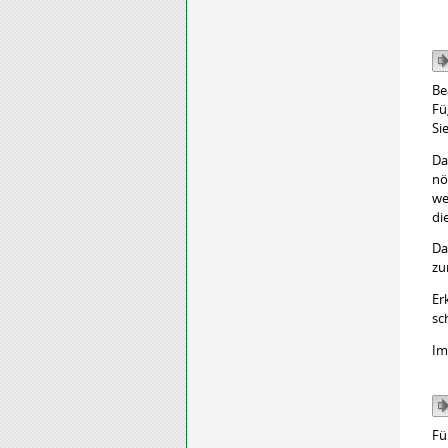
Be
Fü
Si
Da
nö
we
di
Da
zu
Er
sc
Im
Fü