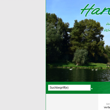
Ge
Verf