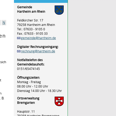
Gemeinde
Hartheim am Rhein
Feldkircher Str. 17
N
79258 Hartheim am Rhein
Tel.: 07633 - 9105 0
Fax.: 07633 - 9105 33
gen
gemeinde@hartheim.de
Digitaler Rechnungseingang:
rechnung@hartheim.de
Notfalltelefon des
 sich
Gemeindebauhofs:
0151/65474145
Öffnungszeiten:
t
Montag - Freitag
08.00 Uhr - 12.00 Uhr
Dienstag 14.00 Uhr - 18.30 Uhr
en
 B.
Ortsverwaltung
Bremgarten
Hauptstr. 11
79258 Hartheim-Bremgarten