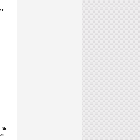
rin
. Sie
nen