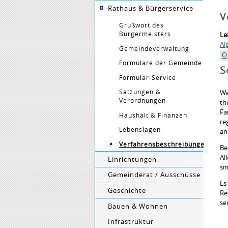
Rathaus & Bürgerservice
V
Grußwort des
Bürgermeisters
Le
Al
Gemeindeverwaltung
O
Formulare der Gemeinde
S
Formular-Service
Satzungen &
We
Verordnungen
th
Fa
Haushalt & Finanzen
re
Lebenslagen
an
Verfahrensbeschreibungen
Be
Al
Einrichtungen
si
Gemeinderat / Ausschüsse
Es
Geschichte
Re
se
Bauen & Wohnen
Infrastruktur