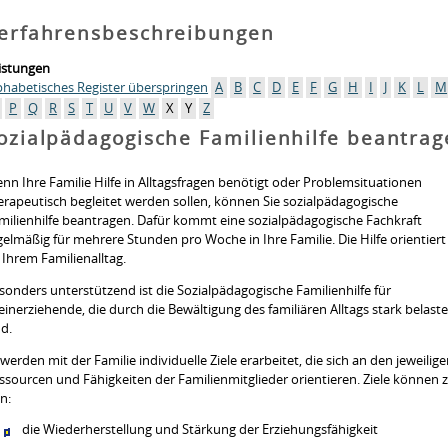
erfahrensbeschreibungen
istungen
phabetisches Register überspringen
A
B
C
D
E
F
G
H
I
J
K
L
M
P
Q
R
S
T
U
V
W
X
Y
Z
ozialpädagogische Familienhilfe beantra
nn Ihre Familie Hilfe in Alltagsfragen benötigt oder Problemsituationen
erapeutisch begleitet werden sollen, können Sie
sozialpädagogische
milienhilfe beantragen.
Dafür kommt eine sozialpädagogische Fachkraft
gelmäßig für mehrere Stunden pro Woche in Ihre Familie. Die Hilfe orientiert
 Ihrem Familienalltag.
sonders unterstützend ist die Sozialpädagogische Familienhilfe für
leinerziehende, die durch die Bewältigung des familiären Alltags stark belaste
nd.
 werden mit der Familie individuelle Ziele erarbeitet, die sich an den jeweilig
ssourcen und Fähigkeiten der Familien­mitglieder orientieren. Ziele können z.
in:
die Wiederherstellung und Stärkung der Erziehungsfähigkeit