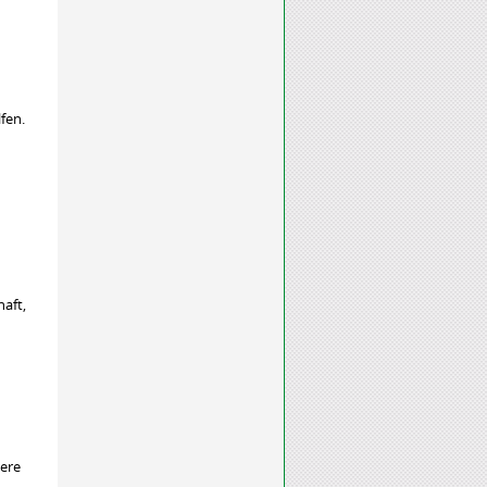
fen.
d
haft,
dere