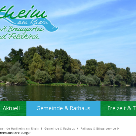
Aktuell
Gemeinde & Rathaus
Freizeit &
meinde Hartheim am Rhein
Gemeinde & Rathaus
Rathaus & Bürgerservice
ahrensbeschreibungen