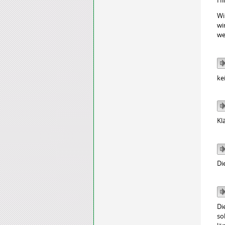
Hi
Wi
wi
we
ke
Kl
Di
Di
so