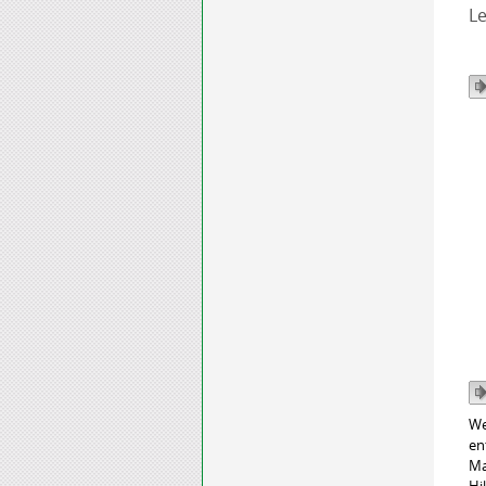
Le
We
en
Ma