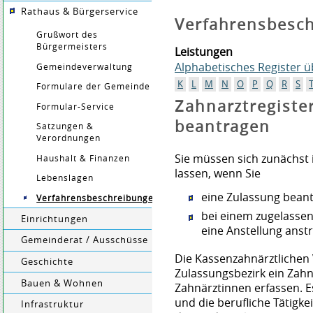
Rathaus & Bürgerservice
Verfahrensbesc
Grußwort des
Bürgermeisters
Leistungen
Alphabetisches Register 
Gemeindeverwaltung
K
L
M
N
O
P
Q
R
S
Formulare der Gemeinde
Zahnarztregister
Formular-Service
beantragen
Satzungen &
Verordnungen
Sie müssen sich zunächst 
Haushalt & Finanzen
lassen, wenn Sie
Lebenslagen
eine Zulassung bean
Verfahrensbeschreibungen
bei einem zugelassen
Einrichtungen
eine Anstellung anst
Gemeinderat / Ausschüsse
Die Kassenzahnärztlichen 
Geschichte
Zulassungsbezirk ein Zahn
Bauen & Wohnen
Zahnärztinnen erfassen. E
und die berufliche Tätigk
Infrastruktur