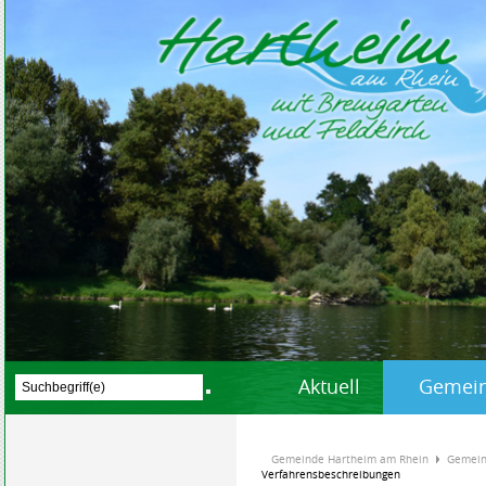
Aktuell
Gemein
Gemeinde Hartheim am Rhein
Gemein
Verfahrensbeschreibungen