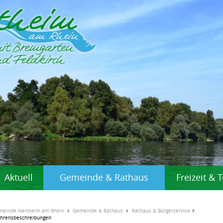
Aktuell
Gemeinde & Rathaus
Freizeit &
meinde Hartheim am Rhein
Gemeinde & Rathaus
Rathaus & Bürgerservice
ahrensbeschreibungen