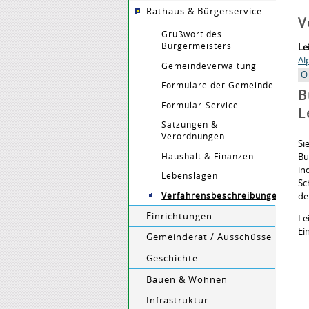
Rathaus & Bürgerservice
V
Grußwort des
Bürgermeisters
Le
Al
Gemeindeverwaltung
O
Formulare der Gemeinde
B
Formular-Service
L
Satzungen &
Verordnungen
Si
Haushalt & Finanzen
Bu
in
Lebenslagen
Sc
Verfahrensbeschreibungen
de
Einrichtungen
Le
Ei
Gemeinderat / Ausschüsse
Geschichte
Bauen & Wohnen
Infrastruktur