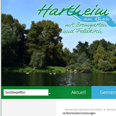
Aktuell
Gemein
Gemeinde Hartheim am Rhein
Gemein
Verfahrensbeschreibungen