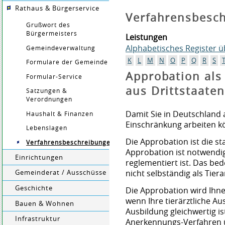
Rathaus & Bürgerservice
Verfahrensbesc
Grußwort des
Bürgermeisters
Leistungen
Alphabetisches Register 
Gemeindeverwaltung
K
L
M
N
O
P
Q
R
S
Formulare der Gemeinde
Approbation als 
Formular-Service
aus Drittstaate
Satzungen &
Verordnungen
Damit Sie in Deutschland a
Haushalt & Finanzen
Einschränkung arbeiten k
Lebenslagen
Die Approbation ist die st
Verfahrensbeschreibungen
Approbation ist notwendig
Einrichtungen
reglementiert ist. Das be
nicht selbständig als Tiera
Gemeinderat / Ausschüsse
Geschichte
Die Approbation wird Ihnen
wenn Ihre tierärztliche A
Bauen & Wohnen
Ausbildung gleichwertig is
Infrastruktur
Anerkennungs-Verfahren ü