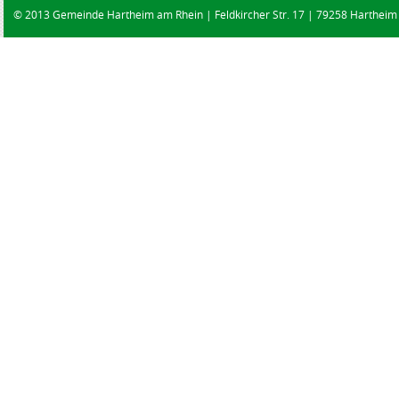
© 2013 Gemeinde Hartheim am Rhein | Feldkircher Str. 17 | 79258 Hartheim |