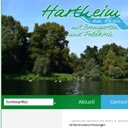
Aktuell
Gemein
Gemeinde Hartheim am Rhein
Gemein
Verfahrensbeschreibungen