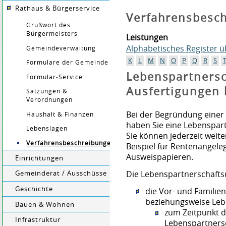
Rathaus & Bürgerservice
Verfahrensbesc
Grußwort des
Bürgermeisters
Leistungen
Alphabetisches Register 
Gemeindeverwaltung
K
L
M
N
O
P
Q
R
S
Formulare der Gemeinde
Lebenspartnersc
Formular-Service
Ausfertigungen
Satzungen &
Verordnungen
Bei der Begründung einer
Haushalt & Finanzen
haben Sie eine Lebenspar
Lebenslagen
Sie können jederzeit weit
Verfahrensbeschreibungen
Beispiel für Rentenangel
Ausweispapieren
.
Einrichtungen
Die Lebenspartnerschafts
Gemeinderat / Ausschüsse
Geschichte
die Vor- und Famili
beziehungsweise Leb
Bauen & Wohnen
zum Zeitpunkt 
Infrastruktur
Lebenspartners