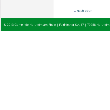
nach oben
© 2013 Gemeinde Hartheim am Rhein | Feldkircher Str. 17 | 79258 Hartheim |