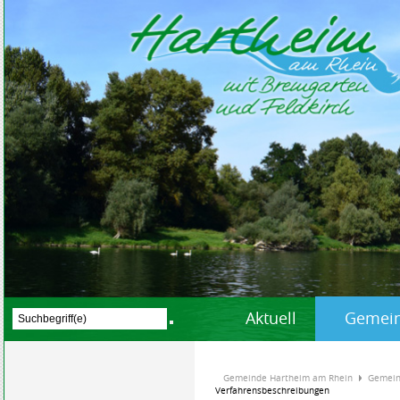
Aktuell
Gemein
Gemeinde Hartheim am Rhein
Gemein
Verfahrensbeschreibungen