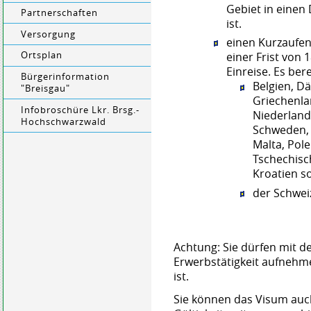
Gebiet in einen 
Partnerschaften
ist.
Versorgung
einen Kurzaufen
Ortsplan
einer Frist von
Einreise. Es ber
Bürgerinformation
Belgien, D
"Breisgau"
Griechenlan
Infobroschüre Lkr. Brsg.-
Niederland
Hochschwarzwald
Schweden, S
Malta, Pol
Tschechisc
Kroatien s
der Schweiz
Achtung: Sie dürfen mit d
Erwerbstätigkeit aufnehm
ist.
Sie können das Visum auc