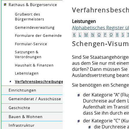
Rathaus & Bürgerservice
Verfahrensbesc
Grußwort des
Bürgermeisters
Leistungen
Alphabetisches Register 
Gemeindeverwaltung
K
L
M
N
O
P
Q
R
S
Formulare der Gemeinde
Schengen-Visum
Formular-Service
Satzungen &
Sind Sie Staatsangehörige
Verordnungen
aus dem Sie nur mit eine
Haushalt & Finanzen
dürfen? Dann müssen Sie d
Lebenslagen
Auslandsvertretung beant
Verfahrensbeschreibungen
Sie benötigen ein Scheng
Einrichtungen
der Kategorie "A" (Fl
Gemeinderat / Ausschüsse
Durchreise auf dem 
Aufenthalt im Transi
Geschichte
dass
Sie ihn durch ei
Bauen & Wohnen
der Kategorie "C" (Ku
Infrastruktur
die Durchreise