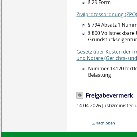
§ 29 Form
Zivilprozessordnung (ZPO)
§ 794 Absatz 1 Numme
§ 800 Vollstreckbare
Grundstückseigentü
Gesetz über Kosten der fre
und Notare (Gerichts- un
Nummer 14120 fortfo
Belastung
Freigabevermerk
14.04.2026 Justizministe
nach oben