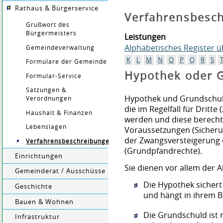
Rathaus & Bürgerservice
Verfahrensbesc
Grußwort des
Bürgermeisters
Leistungen
Alphabetisches Register 
Gemeindeverwaltung
K
L
M
N
O
P
Q
R
S
Formulare der Gemeinde
Hypothek oder G
Formular-Service
Satzungen &
Hypothek und Grundschul
Verordnungen
die im Regelfall für Dritte 
Haushalt & Finanzen
werden und diese berechti
Lebenslagen
Voraussetzungen (Sicheru
der Zwangsversteigerung 
Verfahrensbeschreibungen
(Grundpfandrechte).
Einrichtungen
Sie dienen vor allem der 
Gemeinderat / Ausschüsse
Die Hypothek sichert
Geschichte
und hängt in ihrem B
Bauen & Wohnen
Die Grundschuld ist 
Infrastruktur