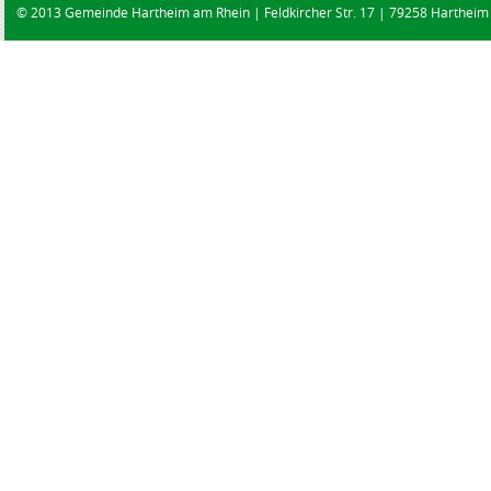
© 2013 Gemeinde Hartheim am Rhein | Feldkircher Str. 17 | 79258 Hartheim |