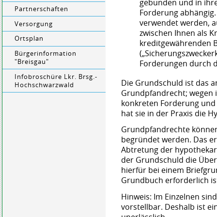
gebunden und in ihr
Partnerschaften
Forderung abhängig. S
verwendet werden, a
Versorgung
zwischen Ihnen als 
Ortsplan
kreditgewährenden B
(„Sicherungszweckerk
Bürgerinformation
"Breisgau"
Forderungen durch d
Infobroschüre Lkr. Brsg.-
Die Grundschuld ist das a
Hochschwarzwald
Grundpfandrecht; wegen i
konkreten Forderung und d
hat sie in der Praxis die
Grundpfandrechte können
begründet werden. Das erl
Abtretung der hypothekar
der Grundschuld die Über
hierfür bei einem Briefgr
Grundbuch erforderlich is
Hinweis: Im Einzelnen sind
vorstellbar. Deshalb ist 