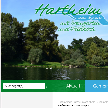
Aktuell
Gemein
Gemeinde Hartheim am Rhein
Gemein
Verfahrensbeschreibungen