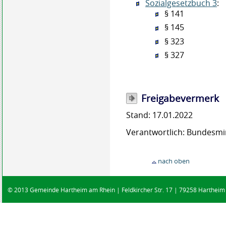
Sozialgesetzbuch 3
:
§ 141
§ 145
§ 323
§ 327
Freigabevermerk
Stand: 17.01.2022
Verantwortlich: Bundesmin
nach oben
© 2013 Gemeinde Hartheim am Rhein | Feldkircher Str. 17 | 79258 Hartheim |