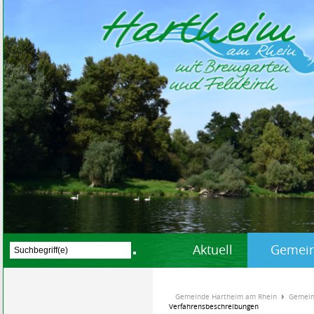
Aktuell
Gemein
Gemeinde Hartheim am Rhein
Gemein
Verfahrensbeschreibungen