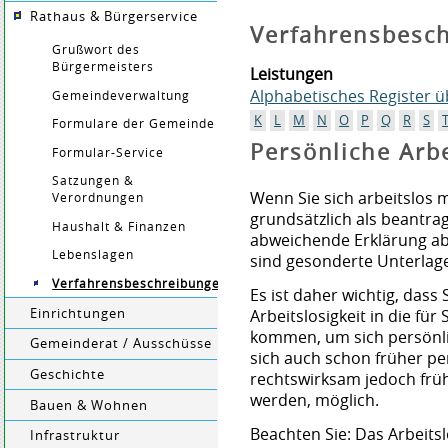
Rathaus & Bürgerservice
Verfahrensbesc
Grußwort des
Bürgermeisters
Leistungen
Alphabetisches Register 
Gemeindeverwaltung
K
L
M
N
O
P
Q
R
S
Formulare der Gemeinde
Persönliche Arb
Formular-Service
Satzungen &
Wenn Sie sich arbeitslos m
Verordnungen
grundsätzlich als beantrag
Haushalt & Finanzen
abweichende Erklärung ab.
Lebenslagen
sind gesonderte Unterlage
Verfahrensbeschreibungen
Es ist daher wichtig, dass 
Einrichtungen
Arbeitslosigkeit in die für
kommen, um sich persönli
Gemeinderat / Ausschüsse
sich auch schon früher per
Geschichte
rechtswirksam jedoch früh
werden, möglich.
Bauen & Wohnen
Beachten Sie: Das Arbeits
Infrastruktur