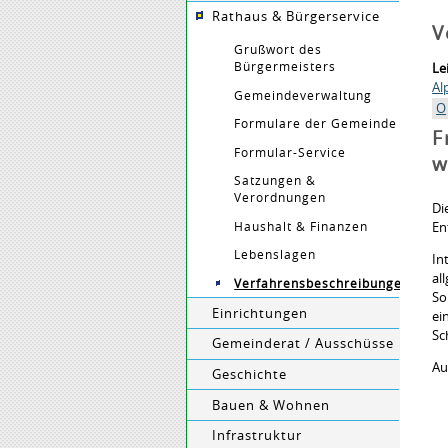
Rathaus & Bürgerservice
V
Grußwort des
Bürgermeisters
Le
Al
Gemeindeverwaltung
O
Formulare der Gemeinde
F
Formular-Service
w
Satzungen &
Verordnungen
Di
Haushalt & Finanzen
En
Lebenslagen
In
al
Verfahrensbeschreibungen
So
Einrichtungen
ei
Sc
Gemeinderat / Ausschüsse
Au
Geschichte
Bauen & Wohnen
Infrastruktur