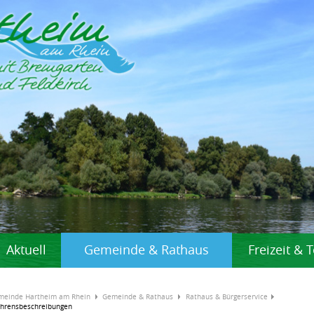
Aktuell
Gemeinde & Rathaus
Freizeit &
meinde Hartheim am Rhein
Gemeinde & Rathaus
Rathaus & Bürgerservice
ahrensbeschreibungen