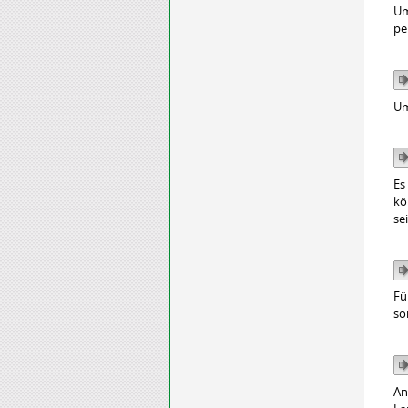
Um
pe
Um
Es
kö
se
Fü
so
An