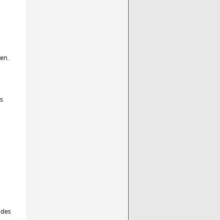
en.
es
 des