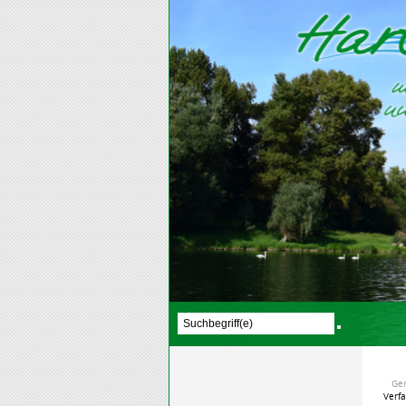
Ge
Verf