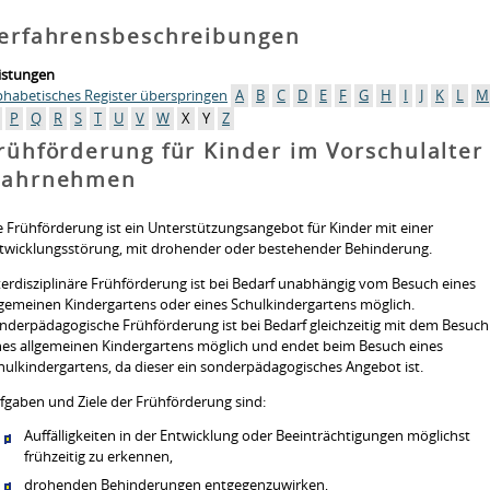
erfahrensbeschreibungen
istungen
phabetisches Register überspringen
A
B
C
D
E
F
G
H
I
J
K
L
M
P
Q
R
S
T
U
V
W
X
Y
Z
rühförderung für Kinder im Vorschulalter
ahrnehmen
e Frühförderung ist ein Unterstützungsangebot für Kinder mit einer
twicklungsstörung, mit drohender oder bestehender Behinderung.
terdisziplinäre Frühförderung ist bei Bedarf unabhängig vom Besuch eines
lgemeinen Kindergartens oder eines Schulkindergartens möglich.
nderpädagogische Frühförderung ist bei Bedarf gleichzeitig mit dem Besuch
nes allgemeinen Kindergartens möglich und endet beim Besuch eines
hulkindergartens, da dieser ein sonderpädagogisches Angebot ist.
fgaben und Ziele der Frühförderung sind:
Auffälligkeiten in der Entwicklung oder Beeinträchtigungen möglichst
frühzeitig zu erkennen,
drohenden Behinderungen entgegenzuwirken,