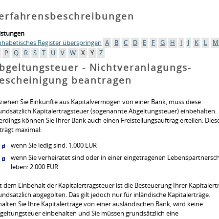
erfahrensbeschreibungen
istungen
phabetisches Register überspringen
A
B
C
D
E
F
G
H
I
J
K
L
M
P
Q
R
S
T
U
V
W
X
Y
Z
bgeltungsteuer - Nichtveranlagungs-
escheinigung beantragen
ziehen Sie Einkünfte aus Kapitalvermögen von einer Bank, muss diese
undsätzlich Kapitalertragsteuer (sogenannte Abgeltungsteuer) einbehalten.
lerdings können Sie Ihrer Bank auch einen Freistellungsauftrag erteilen. Dies
trägt maximal:
wenn Sie ledig sind: 1.000 EUR
wenn Sie verheiratet sind oder in einer eingetragenen Lebenspartnersch
leben: 2.000 EUR
t dem Einbehalt der Kapitalertragsteuer ist die Besteuerung Ihrer Kapitalert
undsätzlich abgegolten. Das gilt jedoch nur für inländische Kapitalerträge.
halten Sie Ihre Kapitalerträge von einer ausländischen Bank, wird keine
geltungsteuer einbehalten und Sie müssen grundsätzlich eine