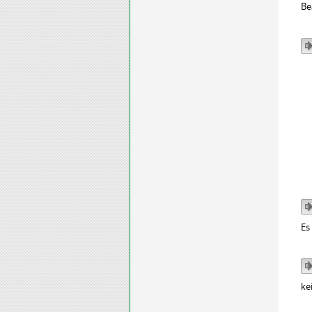
Be
Es
ke