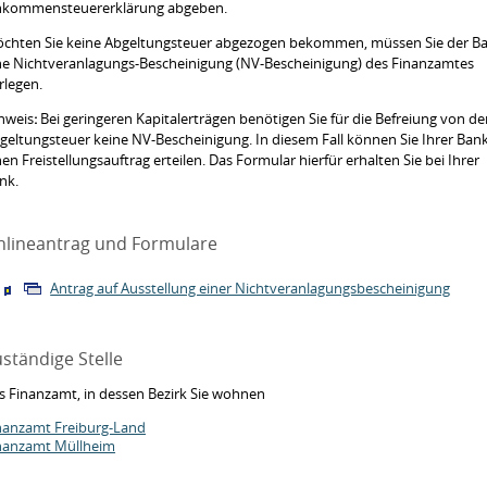
nkommensteuererklärung abgeben.
chten Sie keine Abgeltungsteuer abgezogen bekommen, müssen Sie der B
ne Nichtveranlagungs-Bescheinigung (NV-Bescheinigung) des Finanzamtes
rlegen.
nweis
:
Bei geringeren Kapitalerträgen benötigen Sie für die Befreiung von de
geltungsteuer keine NV-
Bescheinigung. In diesem Fall können Sie Ihrer Ban
nen Freistellungsauftrag erteilen. Das Formular hierfür erhalten Sie bei Ihrer
nk.
nlineantrag und Formulare
Antrag auf Ausstellung einer Nichtveranlagungsbescheinigung
ständige Stelle
s Finanzamt, in dessen Bezirk Sie wohnen
nanzamt Freiburg-Land
nanzamt Müllheim