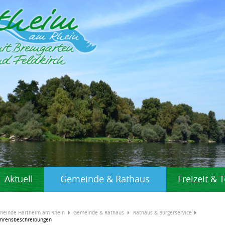
Aktuell
Gemeinde & Rathaus
Freizeit &
meinde Hartheim am Rhein
Gemeinde & Rathaus
Rathaus & Bürgerservice
ahrensbeschreibungen