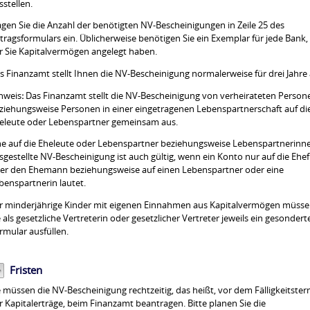
sstellen.
agen Sie die Anzahl der benötigten NV-Bescheinigungen in Zeile 25 des
tragsformula
rs ein. Üblicherweise benötigen Sie ein Exemplar für jede Bank,
r Sie Kapitalvermögen angelegt haben.
s Finanzamt stellt Ihnen die NV-Bescheinigung normalerweise
für drei Jahre
nweis
:
Das Finanzamt stellt die NV-Bescheinigung von verheiratet
en Person
ziehungsweise Personen in einer eingetragenen Lebenspartnerschaft auf di
eleute oder Lebenspartner gemeinsam aus.
ne auf die Eheleute oder Lebenspartner beziehungsweise Lebenspartnerinn
sgestellte NV-Bescheinigung ist auch gültig, we
nn ein Konto nur auf die Ehe
er den Ehemann beziehungsweise auf einen Lebenspartner oder eine
benspartnerin lautet.
r minderjährige Kinder mit eigenen Einnahmen aus Kapitalvermögen müss
e als gesetzliche Vertreterin oder gesetzlicher Vertrete
r jeweils ein gesondert
rmular ausfüllen.
Fristen
e müssen die NV-Bescheinigung rechtzeitig, das heißt, vor dem Fälligkeitste
r Kapitalerträge, beim Finanzamt beantragen. Bitte planen Sie die