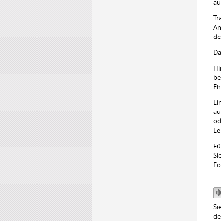
au
Tr
An
de
Da
Hi
be
Eh
Ei
au
od
Le
Fü
Si
Fo
Si
de