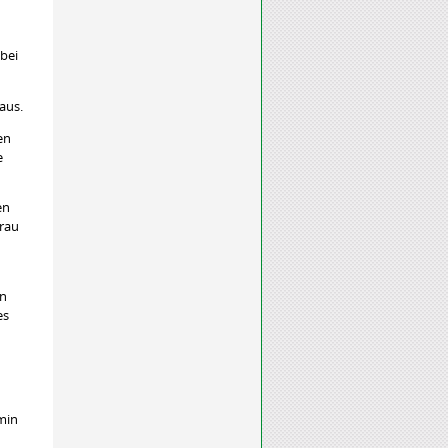
 bei
 aus.
en
e
en
frau
en
es
rmin