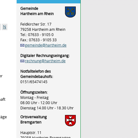
Gemeinde
Hartheim am Rhein
Feldkircher Str. 17
N
79258 Hartheim am Rhein
Tel.: 07633 - 9105 0
Fax.: 07633 - 9105 33
gemeinde@hartheim.de
Digitaler Rechnungseingang:
rechnung@hartheim.de
Notfalltelefon des
er
Gemeindebauhofs:
0151/65474145
Öffnungszeiten:
Montag - Freitag
aft
08.00 Uhr - 12.00 Uhr
Dienstag 14.00 Uhr - 18.30 Uhr
räge
Ortsverwaltung
Bremgarten
Hauptstr. 11
79258 Hartheim-Bremgarten