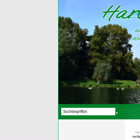
Ge
Verf