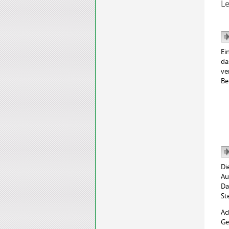
Le
Ei
da
ve
Be
Di
Au
Da
St
Ac
Ge