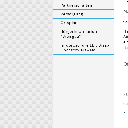
Ei
Partnerschaften
Mö
Versorgung
ei
vo
Ortsplan
Hi
Bürgerinformation
"Breisgau"
Ab
ei
Infobroschüre Lkr. Brsg.-
Ba
Hochschwarzwald
O
Zu
da
Fi
Fi