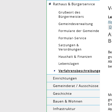
Rathaus & Bürgerservice
V
Grußwort des
Bürgermeisters
Le
Al
Gemeindeverwaltung
O
Formulare der Gemeinde
A
Formular-Service
B
Satzungen &
Verordnungen
Be
Haushalt & Finanzen
gr
Al
Lebenslagen
be
Verfahrensbeschreibungen
Einrichtungen
Gemeinderat / Ausschüsse
Geschichte
Mi
gr
Bauen & Wohnen
Er
Infrastruktur
Ab