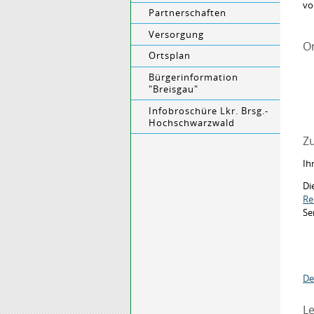
vo
Partnerschaften
Versorgung
O
Ortsplan
Bürgerinformation
"Breisgau"
Infobroschüre Lkr. Brsg.-
Hochschwarzwald
Zu
Ih
Di
Re
Se
De
Le