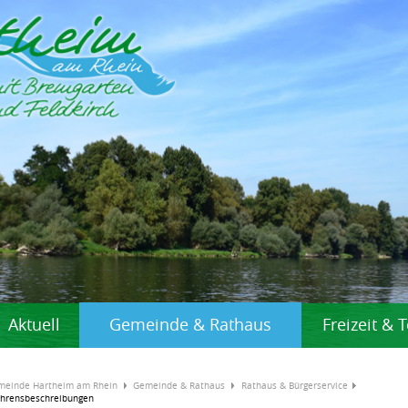
Aktuell
Gemeinde & Rathaus
Freizeit &
meinde Hartheim am Rhein
Gemeinde & Rathaus
Rathaus & Bürgerservice
ahrensbeschreibungen