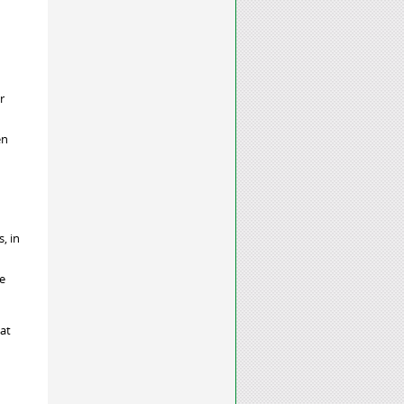
d
r
en
, in
e
at