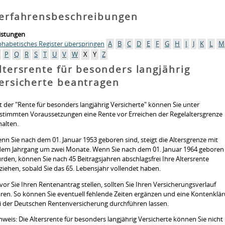
erfahrensbeschreibungen
istungen
phabetisches Register überspringen
A
B
C
D
E
F
G
H
I
J
K
L
M
P
Q
R
S
T
U
V
W
X
Y
Z
ltersrente für besonders langjährig
ersicherte beantragen
t der "Rente für besonders langjährig Versicherte" können Sie unter
stimmten Voraussetzungen eine Rente vor Erreichen der Regelaltersgrenze
halten.
nn Sie nach dem 01. Januar 1953 geboren sind, steigt die Altersgrenze mit
dem Jahrgang um zwei Monate. Wenn Sie nach dem 01. Januar 1964 geboren
rden, können Sie nach 45 Beitragsjahren abschlagsfrei Ihre Altersrente
ziehen, sobald Sie das 65. Lebensjahr vollendet haben.
vor Sie Ihren Rentenantrag stellen, sollten Sie Ihren Versicherungsverlauf
ären. So können Sie eventuell fehlende Zeiten ergänzen und eine Kontenklä
i der Deutschen Rentenversicherung durchführen lassen.
nweis:
Die Altersrente für besonders langjährig Versicherte können Sie nicht