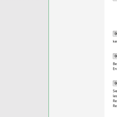
ke
Be
En
Si
la
Re
Re