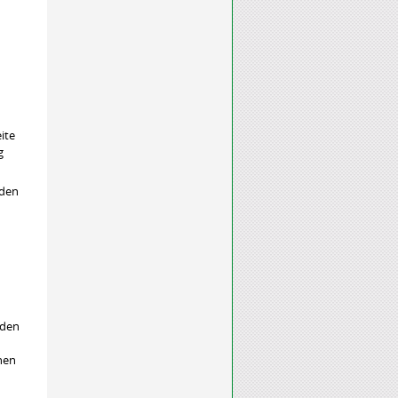
ite
g
 den
lden
hen