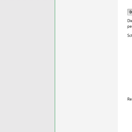
Di
pe
Sc
Re