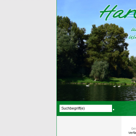
Ge
Verf