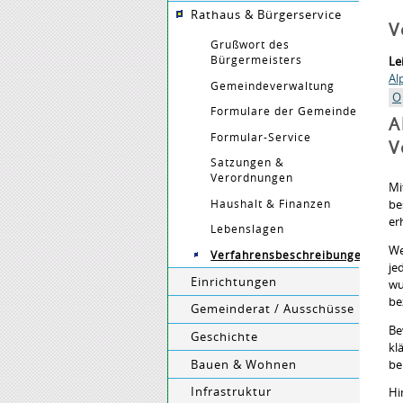
Rathaus & Bürgerservice
V
Grußwort des
Bürgermeisters
Le
Al
Gemeindeverwaltung
O
Formulare der Gemeinde
A
Formular-Service
V
Satzungen &
Verordnungen
Mi
Haushalt & Finanzen
be
er
Lebenslagen
We
Verfahrensbeschreibungen
je
Einrichtungen
wu
be
Gemeinderat / Ausschüsse
Be
Geschichte
kl
Bauen & Wohnen
be
Infrastruktur
Hi