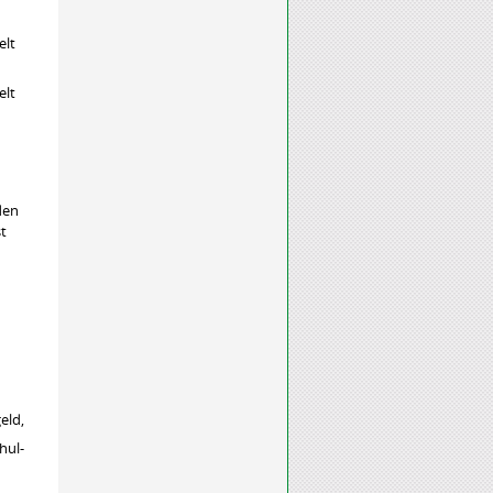
elt
elt
den
st
eld,
hul-