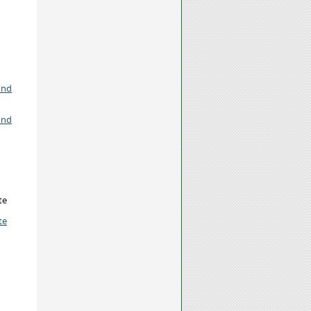
und
und
te
te