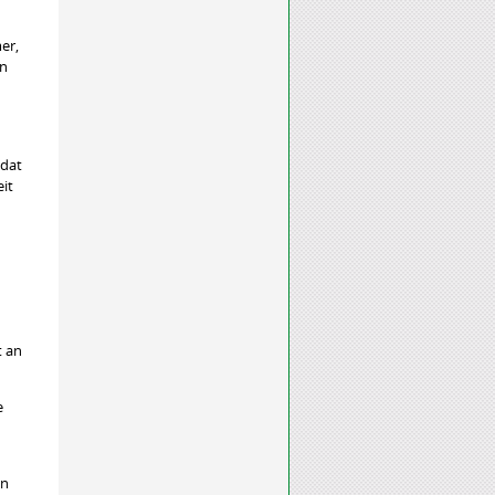
er,
en
ldat
eit
t an
e
in