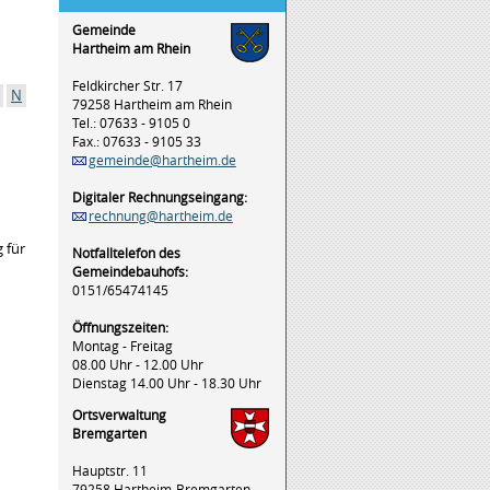
Gemeinde
Hartheim am Rhein
Feldkircher Str. 17
N
79258 Hartheim am Rhein
Tel.: 07633 - 9105 0
Fax.: 07633 - 9105 33
gemeinde@hartheim.de
Digitaler Rechnungseingang:
rechnung@hartheim.de
 für
Notfalltelefon des
Gemeindebauhofs:
0151/65474145
Öffnungszeiten:
Montag - Freitag
08.00 Uhr - 12.00 Uhr
Dienstag 14.00 Uhr - 18.30 Uhr
Ortsverwaltung
Bremgarten
Hauptstr. 11
79258 Hartheim-Bremgarten