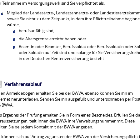
r Teilnahme im Versorgungswerk sind Sie verpflichtet als:
Mitglied der Landesärzte-, Landeszahnärzte- oder Landestierärztekamm
soweit Sie nicht zu dem Zeitpunkt, in dem ihre Pflichtteilnahme beginn
würde,
berufsunfähig sind,
die Altersgrenze erreicht haben oder
Beamtin oder Beamter, Berufssoldat oder Berufssoldatin oder So
oder Soldatin auf Zeit sind und solange für Sie Versicherungsfreih
in der Deutschen Rentenversicherung besteht.
Verfahrensablauf
nen Anmeldebogen erhalten Sie bei der BWVA, ebenso können Sie ihn im
ternet herunterladen. Senden Sie ihn ausgefüllt und unterschrieben per Pos
e BWVA.
s Ergebnis der Prüfung erhalten Sie in Form eines Bescheides. Erfüllen Sie di
raussetzungen, teilt Ihnen die BWVA Ihre Verwaltungsnummer mit.
Diese
llten Sie bei jedem Kontakt mit der BWVA angeben.
e können sich auf Antrag zugunsten der BWVA von der Versicherungspflicht 