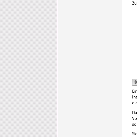
Zu
Ei
In
di
Da
Vo
so
Si