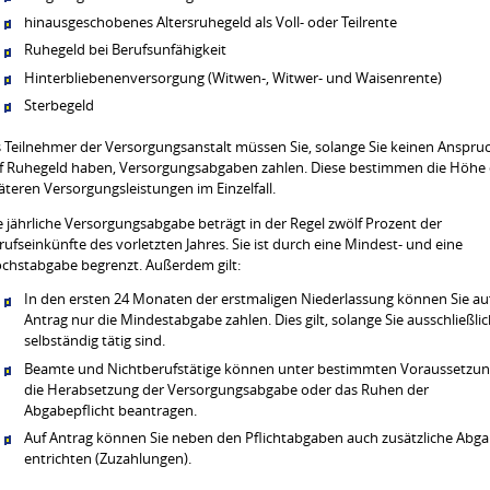
hinausgeschobenes Altersruhegeld als Voll- oder Teilrente
Ruhegeld bei Berufsunfähigkeit
Hinterbliebenenversorgung (Witwen-, Witwer- und Waisenrente)
Sterbegeld
s Teilnehmer der Versorgungsanstalt müssen Sie, solange Sie keinen Anspru
f Ruhegeld haben, Versorgungsabgaben zahlen. Diese bestimmen die Höhe 
äteren Versorgungsleistungen im Einzelfall.
e jährliche Versorgungsabgabe beträgt in der Regel zwölf Prozent der
rufseinkünfte des vorletzten Jahres.
Sie ist durch eine Mindest- und eine
chstabgabe begrenzt. Außerdem gilt:
In den ersten 24 Monaten der erstmaligen Niederlassung können Sie au
Antrag nur die Mindestabgabe zahlen. Dies gilt, solange Sie ausschließli
selbständig tätig sind.
Beamte und Nichtberufstätige können unter bestimmten Voraussetzu
die Herabsetzung der Versorgungsabgabe oder das Ruhen der
Abgabepflicht beantragen.
Auf Antrag können Sie neben den Pflichtabgaben auch zusätzliche Abg
entrichten (Zuzahlungen).