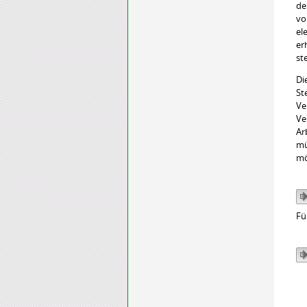
de
vo
el
er
ste
Di
St
Ve
Ve
Ar
mü
mö
Fü