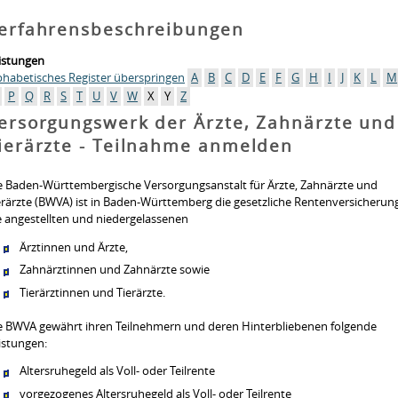
erfahrensbeschreibungen
istungen
phabetisches Register überspringen
A
B
C
D
E
F
G
H
I
J
K
L
M
P
Q
R
S
T
U
V
W
X
Y
Z
ersorgungswerk der Ärzte, Zahnärzte und
ierärzte - Teilnahme anmelden
e Baden-Württembergische Versorgungsanstalt für Ärzte, Zahnärzte und
erärzte (BWVA) ist in Baden-Württemberg die gesetzliche Rentenversicherung
e angestellten und niedergelassenen
Ärztinnen und Ärzte,
Zahnärztinnen und Zahnärzte sowie
Tierärztinnen und Tierärzte.
e BWVA gewährt ihren Teilnehmern und deren Hinterbliebenen folgende
istungen:
Altersruhegeld als Voll- oder Teilrente
vorgezogenes Altersruhegeld als Voll- oder Teilrente