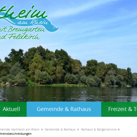
Aktuell
Gemeinde & Rathaus
Freizeit &
meinde Hartheim am Rhein
Gemeinde & Rathaus
Rathaus & Bürgerservice
ahrensbeschreibungen