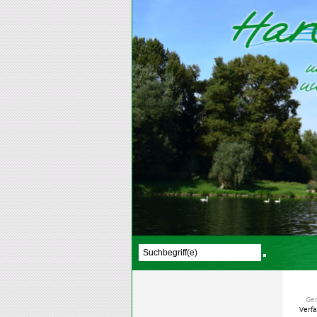
Ge
Verf