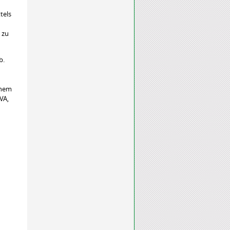
tels
 zu
b.
inem
VA,