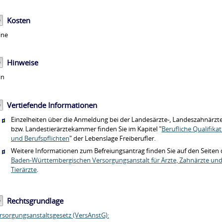
Kosten
ine
Hinweise
in
Vertiefende Informationen
Einzelheiten über die Anmeldung bei der Landesärzte-, Landeszahnärzte
bzw. Landestierärztekammer finden Sie im Kapitel "
Berufliche Qualifika
und Berufspflichten
" der Lebenslage Freiberufler.
Weitere Informationen zum Befreiungsantrag finden Sie auf den Seiten 
Baden-Württembergischen Versorgungsanstalt für Ärzte, Zahnärzte un
Tierärzte
.
Rechtsgrundlage
rsorgungsanstaltsgesetz (VersAnstG):