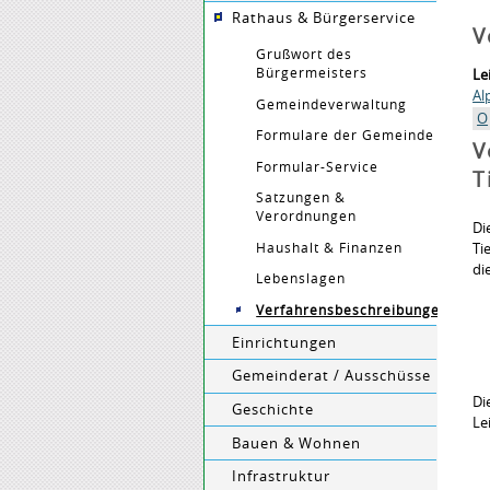
Rathaus & Bürgerservice
V
Grußwort des
Bürgermeisters
Le
Al
Gemeindeverwaltung
O
Formulare der Gemeinde
V
Formular-Service
T
Satzungen &
Verordnungen
Di
Haushalt & Finanzen
Ti
di
Lebenslagen
Verfahrensbeschreibungen
Einrichtungen
Gemeinderat / Ausschüsse
Di
Geschichte
Le
Bauen & Wohnen
Infrastruktur