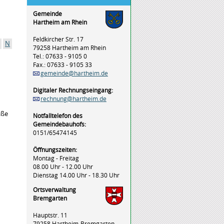
Gemeinde
Hartheim am Rhein
Feldkircher Str. 17
N
79258 Hartheim am Rhein
Tel.: 07633 - 9105 0
Fax.: 07633 - 9105 33
gemeinde@hartheim.de
Digitaler Rechnungseingang:
rechnung@hartheim.de
aße
Notfalltelefon des
Gemeindebauhofs:
0151/65474145
Öffnungszeiten:
Montag - Freitag
08.00 Uhr - 12.00 Uhr
Dienstag 14.00 Uhr - 18.30 Uhr
Ortsverwaltung
Bremgarten
Hauptstr. 11
79258 Hartheim-Bremgarten