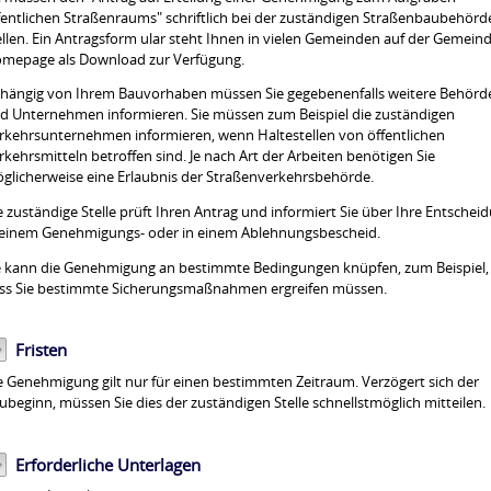
fentlichen Straßenraums" schriftlich bei der zuständigen Straßenbaubehörd
ellen.
Ein Antragsf
orm ular steht Ihnen in vielen Gemeinden auf der G
e
meind
mepage als
Download zur Verfügung.
hängig von Ihrem Bauvorhaben müssen Sie gegebenenfalls weitere Behörd
d Unternehmen informieren.
Sie müssen zum Beispiel die zuständigen
rkehrsunternehmen informieren, wenn Haltestellen von öffentlichen
rkehrsmitteln betroffen sind.
Je nach Art der Arbeiten benötigen Sie
glicherweise eine Erlaubnis der Straßenverkehrsbehörde.
e zuständige Stelle prüft Ihren Antrag und informiert Sie über Ihre Entschei
 einem Genehmigungs- oder in einem Ablehnungsbescheid.
e
kann die Genehmigung an bestimmte Bedingungen knüpfen, zum Beispiel,
ss
Sie
bestimmte Sicherungsmaßnahmen
ergreifen
mü
s
sen.
Fristen
e Genehmigung gilt nur für einen bestimmten Zeitraum. Verzögert sich der
ubeginn, müssen Sie dies der zuständigen Stelle schnellstmöglich mitteilen.
Erforderliche Unterlagen