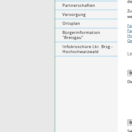
di
Partnerschaften
Zu
Versorgung
we
Ortsplan
Fa
Fa
Bürgerinformation
Ho
"Breisgau"
Ge
Infobroschüre Lkr. Brsg.-
Hochschwarzwald
Le
Di
Si