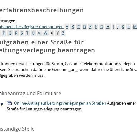
erfahrensbeschreibungen
istungen
phabetisches Register überspringen
A
B
C
D
E
F
G
H
I
J
K
L
M
P
Q
R
S
T
U
V
W
X
Y
Z
ufgraben einer Straße für
eitungsverlegung beantragen
e können neue Leitungen für Strom, Gas oder Telekommunikation verlegen
ssen. Sie brauchen dafür eine Genehmigung, wenn dafür eine öffentliche Str
fgegraben werden muss.
nlineantrag und Formulare
Online-Antrag auf Leitungsverlegungen an Straßen
Aufgraben einer
Straße für Leitungsverlegung beantragen
ständige Stelle