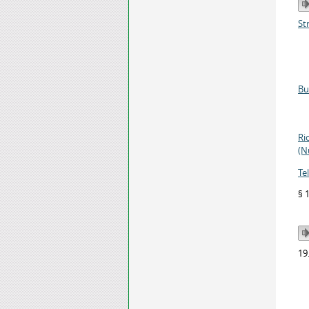
St
Bu
Ri
(N
Te
§ 
19