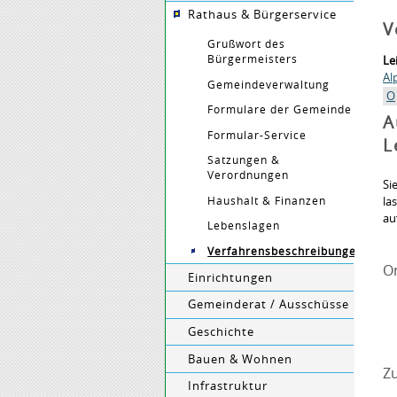
Rathaus & Bürgerservice
V
Grußwort des
Bürgermeisters
Le
Al
Gemeindeverwaltung
O
Formulare der Gemeinde
A
Formular-Service
L
Satzungen &
Verordnungen
Si
Haushalt & Finanzen
la
au
Lebenslagen
Verfahrensbeschreibungen
O
Einrichtungen
Gemeinderat / Ausschüsse
Geschichte
Bauen & Wohnen
Zu
Infrastruktur