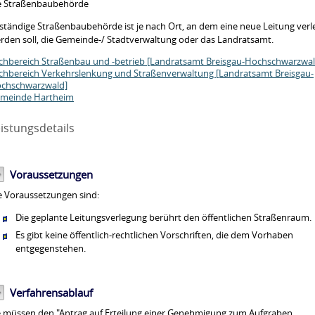
e Straßenbaubehörde
ständige Straßenbaubehörde ist je nach Ort, an dem eine neue Leitung verl
rden soll, die Gemeinde-/ Stadtverwaltung oder das Landratsamt.
chbereich Straßenbau und -betrieb [Landratsamt Breisgau-Hochschwarzwal
chbereich Verkehrslenkung und Straßenverwaltung [Landratsamt Breisgau-
chschwarzwald]
meinde Hartheim
istungsdetails
Voraussetzungen
e Voraussetzungen sind:
Die geplante Leitungsverlegung berührt den öffentlichen Straßenraum.
Es gibt keine öffentlich-rechtlichen Vorschriften, die dem Vorhaben
entgegenstehen.
Verfahrensablauf
e müssen den "Antrag auf Erteilung einer Genehmigung zum Aufgraben