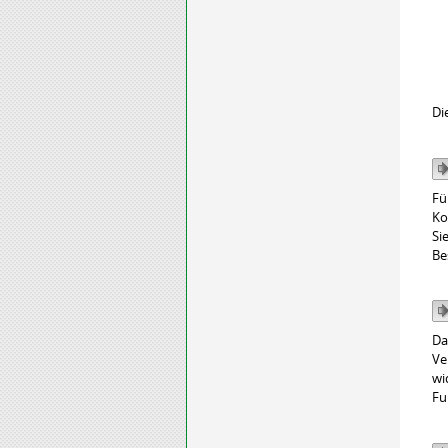
Di
Fü
Ko
Si
Be
Da
Ve
wi
Fu