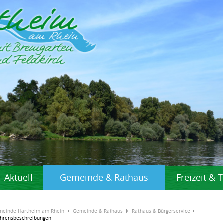
Aktuell
Gemeinde & Rathaus
Freizeit &
meinde Hartheim am Rhein
Gemeinde & Rathaus
Rathaus & Bürgerservice
ahrensbeschreibungen