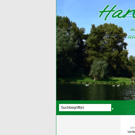
Ge
Verf