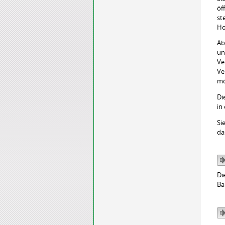
öf
st
Ho
Ab
un
Ve
Ve
mö
Di
in
Si
da
Di
Ba