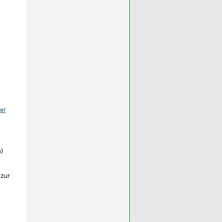
er
)
 zur