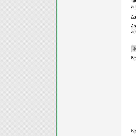
Tä
au
An
An
an
Be
Be