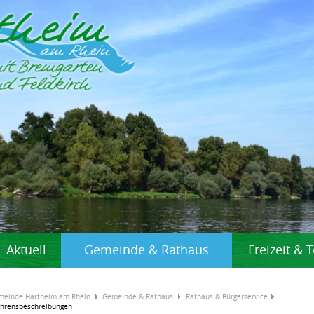
Aktuell
Gemeinde & Rathaus
Freizeit &
meinde Hartheim am Rhein
Gemeinde & Rathaus
Rathaus & Bürgerservice
ahrensbeschreibungen