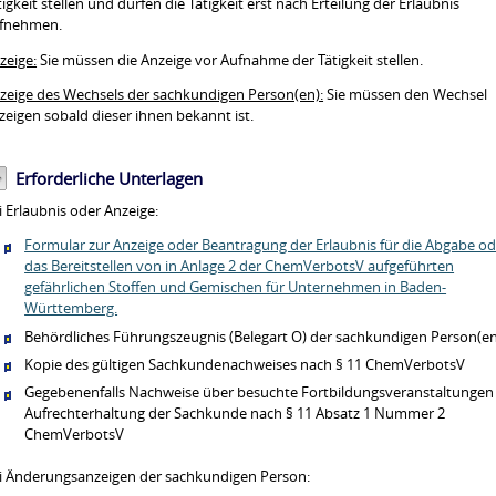
tigkeit stellen und dürfen die Tätigkeit erst nach Erteilung der Erlaubnis
fnehmen.
zeige:
Sie müssen die Anzeige vor Aufnahme der Tätigkeit stellen.
zeige des Wechsels der sachkundigen Person(en):
Sie müssen den Wechsel
zeigen sobald dieser ihnen bekannt ist.
Erforderliche Unterlagen
i Erlaubnis oder Anzeige:
Formular zur Anzeige oder Beantragung der Erlaubnis für die Abgabe od
das Bereitstellen von in Anlage 2 der ChemVerbotsV aufgeführten
gefährlichen Stoffen und Gemischen für Unternehmen in Baden-
Württemberg.
Behördliches Führungszeugnis (Belegart O) der sachkundigen Person(en
Kopie des gültigen Sachkundenachweises nach § 11 ChemVerbotsV
Gegebenenfalls Nachweise über besuchte Fortbildungsveranstaltungen
Aufrechterhaltung der Sachkunde nach § 11 Absatz 1 Nummer 2
ChemVerbotsV
i Änderungsanzeigen der sachkundigen Person: