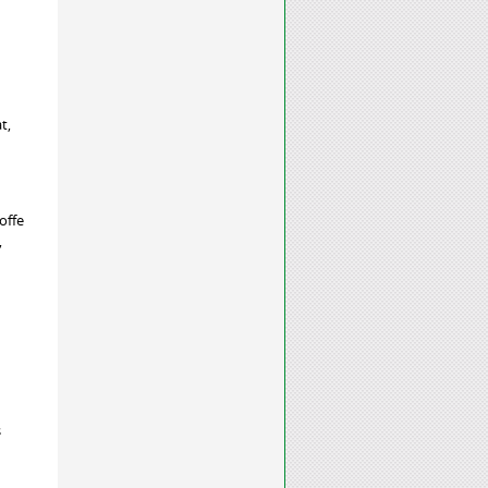
t,
offe
,
s