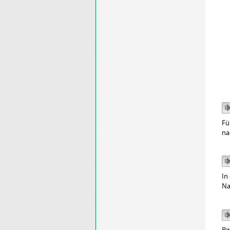
Fü
na
In
Na