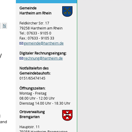
Gemeinde
Hartheim am Rhein
Feldkircher Str. 17
N
79258 Hartheim am Rhein
Tel.: 07633 - 9105 0
Fax.: 07633 - 9105 33
gemeinde@hartheim.de
Digitaler Rechnungseingang:
V
rechnung@hartheim.de
Notfalltelefon des
Gemeindebauhofs:
0151/65474145
Öffnungszeiten:
Montag - Freitag
08.00 Uhr - 12.00 Uhr
Dienstag 14.00 Uhr - 18.30 Uhr
Ortsverwaltung
1
Bremgarten
gend
Hauptstr. 11
79258 Hartheim-Bremgarten