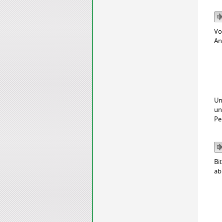
Vo
An
Un
un
Pe
Bi
ab