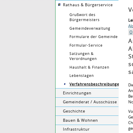
Rathaus & Bürgerservice
V
Grußwort des
Bürgermeisters
Le
Al
Gemeindeverwaltung
O
Formulare der Gemeinde
A
Formular-Service
A
Satzungen &
S
Verordnungen
s
Haushalt & Finanzen
s
Lebenslagen
Verfahrensbeschreibungen
Di
An
Einrichtungen
Be
No
Gemeinderat / Ausschüsse
Geschichte
Vo
Ge
Bauen & Wohnen
Ch
ge
Infrastruktur