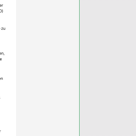
er
O)
e zu
en,
e
en
s
r