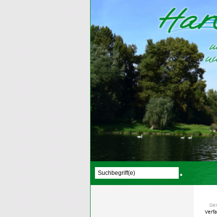
Ge
Verf