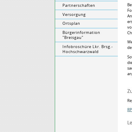
Be
Partnerschaften
Fo
Versorgung
An
er
Ortsplan
vo
Bürgerinformation
Ch
"Breisgau"
We
Infobroschüre Lkr. Brsg.-
de
Hochschwarzwald
So
di
sa
an
Zu
Re
RP
Le