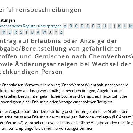
erfahrensbeschreibungen
istungen
phabetisches Register überspringen
A
B
C
D
E
F
G
H
I
J
K
L
M
P
Q
R
S
T
U
V
W
X
Y
Z
ntrag auf Erlaubnis oder Anzeige der
bgabe/Bereitstellung von gefährlichen
toffen und Gemischen nach ChemVerbots
owie Änderungsanzeigen bei Wechsel der
achkundigen Person
e Chemikalien-Verbotsverordnung (ChemVerbotsV) enthält insbesondere
forderungen an das gewerbsmäßige Inverkehrbringen, Abgeben oder
reitstellen bestimmter gefährlicher Stoffe und Gemische. Hierzu zählt die
twendigkeit einer Erlaubnis oder Anzeige einer solchen Tätigkeit.
r der Abgabe oder der Bereitstellung bestimmter gefährlicher Stoffe oder
mische muss eine Erlaubnis der zuständigen Behörde vorliegen (§ 6 Absatz 
emVerbotsV). Apotheken, sowie die ausschließliche Abgabe an den nachfol
nannten Empfängerkreis sind hiervon ausgenommen.