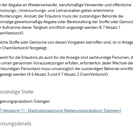
i der Abgabe an Wiederverkäufer, berufsmäßige Verwender und öffentliche
rschungs-, Untersuchungs- und Lehranstalten gelten erleichterte
forderungen. Anstatt der Erlaubnis muss der zuständigen Behörde die
stmalige gewerbsmäßige Abgabe oder Bereitstellung der Stoffe oder Gemisc
r Aufnahme dieser Tätigkeit schriftlich angezeigt werden (§ 7 Absatz 1
emVerbotsV).
lche Stoffe oder Gemische von diesen Vorgaben betroffen sind, ist in Anlage
r ChemVerbotsV festgelegt.
wohl für die Erlaubnis als auch für die Anzeige sind sachkundige Personen, d
e unten genannten Voraussetzungen erfüllen, erforderlich. Jeder Wechsel de
chkundigen Person(en) muss unverzüglich der zuständigen Behörde schriftl
gezeigt werden (§ 6 Absatz 3 und § 7 Absatz 2 ChemVerbotsV).
ständige Stelle
gierungspräsidium Tübingen
T Abteilung 11 - Marktüberwachung [Regierungspräsidium Tübingen]
istungsdetails