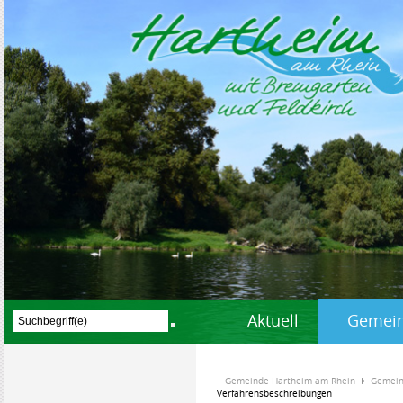
Aktuell
Gemein
Gemeinde Hartheim am Rhein
Gemein
Verfahrensbeschreibungen