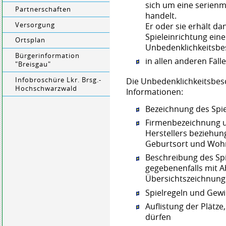
sich um eine serienm
Partnerschaften
handelt.
Versorgung
Er oder sie erhält d
Spieleinrichtung ein
Ortsplan
Unbedenklichkeitsbe
Bürgerinformation
in allen anderen Fäll
"Breisgau"
Infobroschüre Lkr. Brsg.-
Die Unbedenklichkeitsbesc
Hochschwarzwald
Informationen:
Bezeichnung des Spie
Firmenbezeichnung un
Herstellers beziehu
Geburtsort und Wohn
Beschreibung des Spi
gegebenenfalls mit 
Übersichtszeichnun
Spielregeln und Gew
Auflistung der Plätze
dürfen