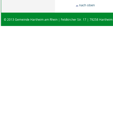
nach oben
© 2013 Gemeinde Hartheim am Rhein | Feldkircher Str. 17 | 79258 Hartheim |