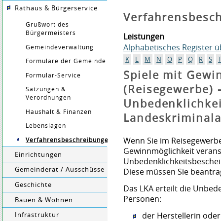
Rathaus & Bürgerservice
Verfahrensbesc
Grußwort des
Bürgermeisters
Leistungen
Alphabetisches Register 
Gemeindeverwaltung
K
L
M
N
O
P
Q
R
S
Formulare der Gemeinde
Spiele mit Gewi
Formular-Service
(Reisegewerbe) 
Satzungen &
Verordnungen
Unbedenklichke
Haushalt & Finanzen
Landeskriminal
Lebenslagen
Wenn Sie im Reisegewerbe
Verfahrensbeschreibungen
Gewinnmöglichkeit verans
Einrichtungen
Unbedenklichkeitsbeschei
Gemeinderat / Ausschüsse
Diese müssen Sie beantra
Geschichte
Das LKA erteilt die Unbed
Personen:
Bauen & Wohnen
der Herstellerin oder
Infrastruktur