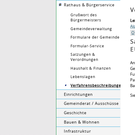
Rathaus & Bürgerservice
V
Grußwort des
Bürgermeisters
Le
Al
Gemeindeverwaltung
O
Formulare der Gemeinde
S
Formular-Service
E
Satzungen &
Verordnungen
An
Haushalt & Finanzen
Ge
Fu
Lebenslagen
Pa
Verfahrensbeschreibungen
Ba
Einrichtungen
Si
Gemeinderat / Ausschüsse
Geschichte
Bauen & Wohnen
Infrastruktur