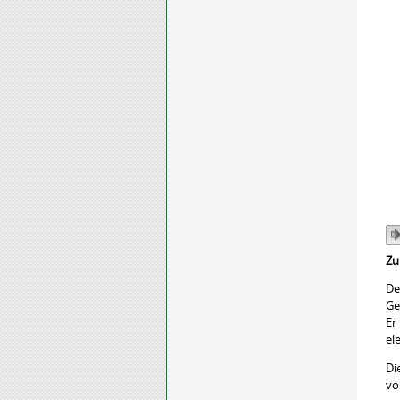
Zu
De
Ge
Er
el
Di
vo