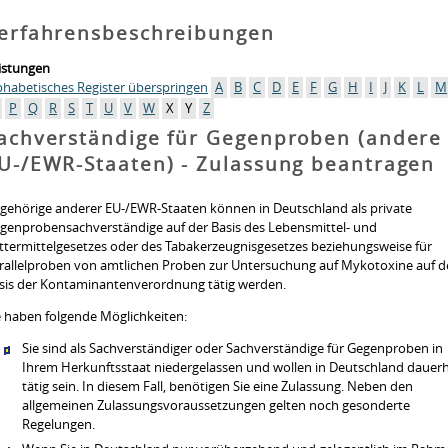
erfahrensbeschreibungen
istungen
phabetisches Register überspringen
A
B
C
D
E
F
G
H
I
J
K
L
M
P
Q
R
S
T
U
V
W
X
Y
Z
achverständige für Gegenproben (andere
U-/EWR-Staaten) - Zulassung beantragen
gehörige anderer EU-/EWR-Staaten können in Deutschland als private
genprobensachverständige auf der Basis des Lebensmittel- und
ttermittelgesetzes oder des Tabakerzeugnisgesetzes beziehungsweise für
rallelproben von amtlichen Proben zur Untersuchung auf Mykotoxine auf d
sis der Kontaminantenverordnung tätig werden.
e haben folgende Möglichkeiten:
Sie sind als Sachverständiger oder Sachverständige für Gegenproben in
Ihrem Herkunftsstaat niedergelassen und wollen in Deutschland dauerh
tätig sein. In diesem Fall, benötigen Sie eine Zulassung.
Neben den
allgemeinen Zulassungsvoraussetzungen gelten noch gesonderte
Regelungen.