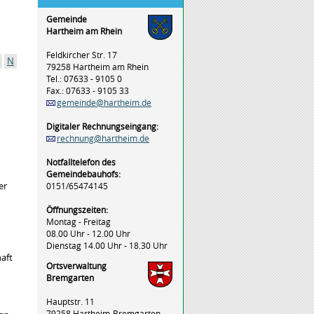
Gemeinde
Hartheim am Rhein
Feldkircher Str. 17
N
79258 Hartheim am Rhein
Tel.: 07633 - 9105 0
Fax.: 07633 - 9105 33
gemeinde@hartheim.de
Digitaler Rechnungseingang:
rechnung@hartheim.de
Notfalltelefon des
Gemeindebauhofs:
er
0151/65474145
Öffnungszeiten:
Montag - Freitag
08.00 Uhr - 12.00 Uhr
Dienstag 14.00 Uhr - 18.30 Uhr
aft
Ortsverwaltung
Bremgarten
Hauptstr. 11
79258 Hartheim-Bremgarten