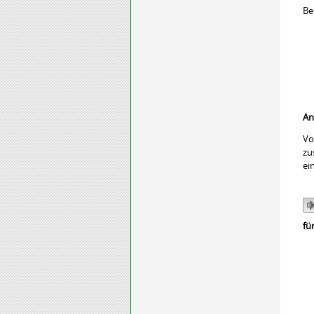
Be
An
Vo
zu
ei
fü