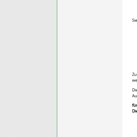
Si
Zu
we
Di
Au
fü
Di