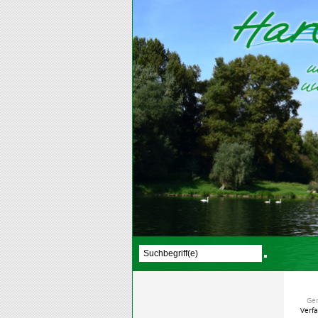
Ge
Verf