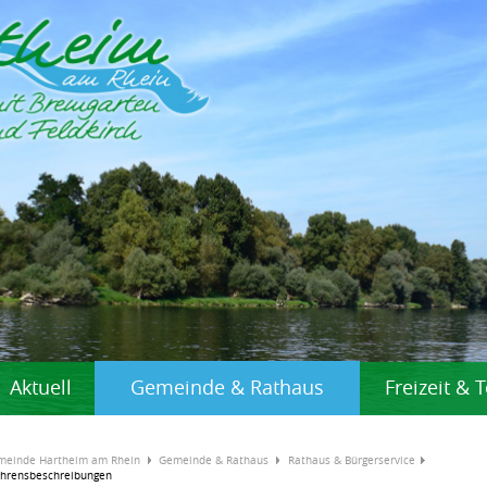
Aktuell
Gemeinde & Rathaus
Freizeit &
meinde Hartheim am Rhein
Gemeinde & Rathaus
Rathaus & Bürgerservice
ahrensbeschreibungen