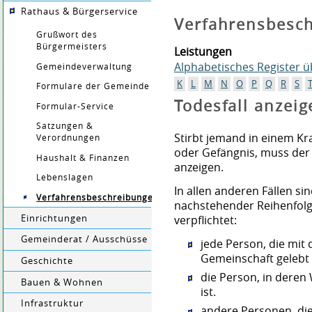
Rathaus & Bürgerservice
Verfahrensbesc
Grußwort des
Bürgermeisters
Leistungen
Alphabetisches Register 
Gemeindeverwaltung
K
L
M
N
O
P
Q
R
S
Formulare der Gemeinde
Todesfall anzeig
Formular-Service
Satzungen &
Stirbt jemand in einem Kr
Verordnungen
oder Gefängnis, muss der 
Haushalt & Finanzen
anzeigen.
Lebenslagen
In allen anderen Fällen si
Verfahrensbeschreibungen
nachstehender Reihenfolge
Einrichtungen
verpflichtet:
Gemeinderat / Ausschüsse
jede Person, die mit
Gemeinschaft gelebt 
Geschichte
die Person, in deren
Bauen & Wohnen
ist.
Infrastruktur
andere Personen, di