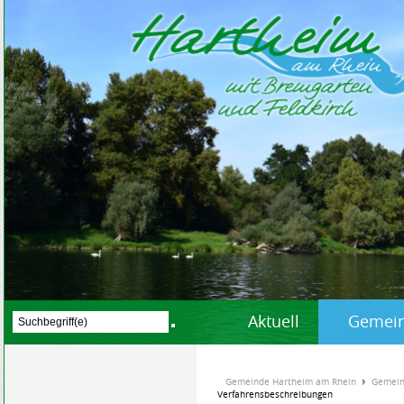
Aktuell
Gemein
Gemeinde Hartheim am Rhein
Gemein
Verfahrensbeschreibungen