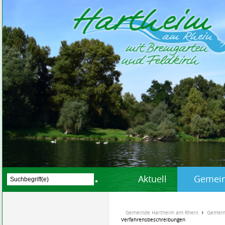
Aktuell
Gemein
Gemeinde Hartheim am Rhein
Gemein
Verfahrensbeschreibungen