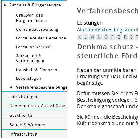
Rathaus & Bürgerservice
Verfahrensbesc
Grußwort des
Bürgermeisters
Leistungen
Alphabetisches Register 
Gemeindeverwaltung
K
L
M
N
O
P
Q
R
S
Formulare der Gemeinde
Denkmalschutz -
Formular-Service
steuerliche För
Satzungen &
Verordnungen
Neben der unmittelbaren 
Haushalt & Finanzen
Erhaltung von Bau- und K
Lebenslagen
begünstigt.
Verfahrensbeschreibungen
Dafür müssen Sie Ihrem F
Einrichtungen
Bescheinigung vorlegen. Si
Denkmaleigenschaft und d
Gemeinderat / Ausschüsse
Geschichte
Sie können die Bescheini
Kulturdenkmale und nur 
Bauen & Wohnen
Infrastruktur