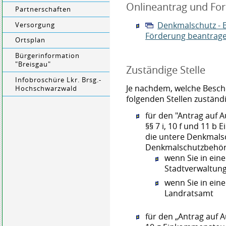
Onlineantrag und Fo
Partnerschaften
Denkmalschutz - B
Versorgung
Förderung beantrag
Ortsplan
Bürgerinformation
"Breisgau"
Zuständige Stelle
Infobroschüre Lkr. Brsg.-
Je nachdem, welche Besche
Hochschwarzwald
folgenden Stellen zuständi
für den "Antrag auf 
§§ 7 i, 10 f und 11 
die untere Denkmals
Denkmalschutzbehörd
wenn Sie in ein
Stadtverwaltun
wenn Sie in ein
Landratsamt
für den „Antrag auf 