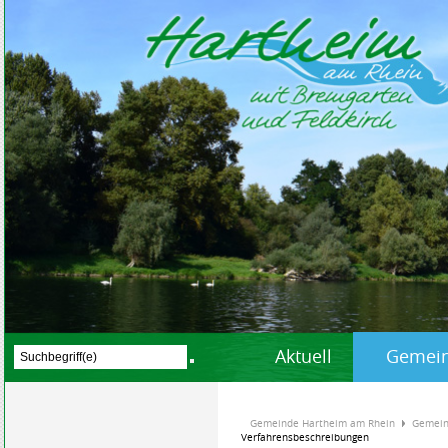
Aktuell
Gemein
Gemeinde Hartheim am Rhein
Gemein
Verfahrensbeschreibungen