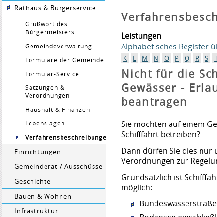
Rathaus & Bürgerservice
Verfahrensbesc
Grußwort des
Bürgermeisters
Leistungen
Alphabetisches Register 
Gemeindeverwaltung
K
L
M
N
O
P
Q
R
S
Formulare der Gemeinde
Nicht für die Sc
Formular-Service
Gewässer - Erla
Satzungen &
Verordnungen
beantragen
Haushalt & Finanzen
Sie möchten auf einem G
Lebenslagen
Schifffahrt betreiben?
Verfahrensbeschreibungen
Dann dürfen Sie dies nur 
Einrichtungen
Verordnungen zur Regelung
Gemeinderat / Ausschüsse
Grundsätzlich ist Schifff
Geschichte
möglich:
Bauen & Wohnen
Bundeswasserstraßen
Infrastruktur
Bodensee einschließl