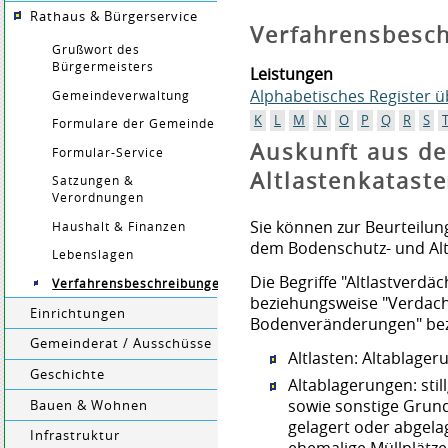
Rathaus & Bürgerservice
Verfahrensbesc
Grußwort des
Bürgermeisters
Leistungen
Alphabetisches Register 
Gemeindeverwaltung
K
L
M
N
O
P
Q
R
S
Formulare der Gemeinde
Auskunft aus d
Formular-Service
Altlastenkatast
Satzungen &
Verordnungen
Sie können zur Beurteilu
Haushalt & Finanzen
dem Bodenschutz- und Altl
Lebenslagen
Die Begriffe "Altlastverdäc
Verfahrensbeschreibungen
beziehungsweise "Verdach
Einrichtungen
Bodenveränderungen" bez
Gemeinderat / Ausschüsse
Altlasten: Altablage
Geschichte
Altablagerungen: stil
sowie sonstige Grund
Bauen & Wohnen
gelagert oder abgela
Infrastruktur