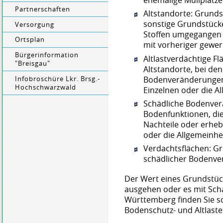
ehemalige Müllplätze
Partnerschaften
Altstandorte: Grunds
sonstige Grundstück
Versorgung
Stoffen umgegangen 
Ortsplan
mit vorheriger gewer
Bürgerinformation
Altlastverdächtige F
"Breisgau"
Altstandorte, bei de
Bodenveränderungen 
Infobroschüre Lkr. Brsg.-
Hochschwarzwald
Einzelnen oder die A
Schädliche Bodenver
Bodenfunktionen, die
Nachteile oder erheb
oder die Allgemeinhe
Verdachtsflächen: G
schädlicher Bodenve
Der Wert eines Grundstüc
ausg
e
hen oder es mit Scha
Württemberg finden Sie s
Bodenschutz- und Altlast