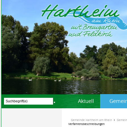
Aktuell
Gemein
Gemeinde Hartheim am Rhein
Gemein
Verfahrensbeschreibungen