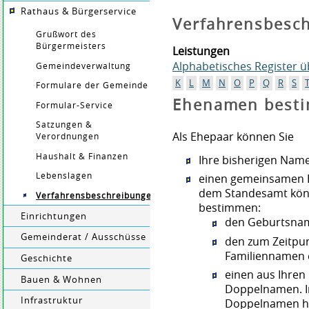
Rathaus & Bürgerservice
Verfahrensbesc
Grußwort des
Bürgermeisters
Leistungen
Alphabetisches Register 
Gemeindeverwaltung
K
L
M
N
O
P
Q
R
S
Formulare der Gemeinde
Ehenamen best
Formular-Service
Satzungen &
Als Ehepaar können Sie
Verordnungen
Haushalt & Finanzen
Ihre bisherigen Nam
Lebenslagen
einen gemeinsamen
dem Standesamt kön
Verfahrensbeschreibungen
bestimmen:
Einrichtungen
den
Geburtsnam
Gemeinderat / Ausschüsse
den zum Zeitpun
Familiennamen 
Geschichte
einen aus Ihren
Bauen & Wohnen
Doppelnamen. In
Infrastruktur
Doppelnamen h