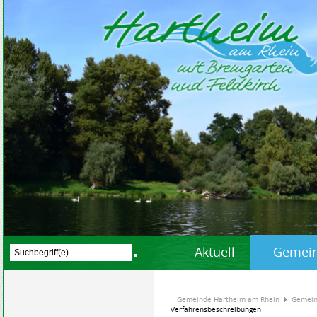
Aktuell
Gemein
Gemeinde Hartheim am Rhein
Gemein
Verfahrensbeschreibungen