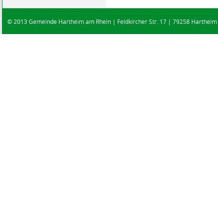
© 2013 Gemeinde Hartheim am Rhein | Feldkircher Str. 17 | 79258 Hartheim |