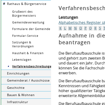
Rathaus & Bürgerservice
Verfahrensbesc
Grußwort des
Bürgermeisters
Leistungen
Alphabetisches Register 
Gemeindeverwaltung
K
L
M
N
O
P
Q
R
S
Formulare der Gemeinde
Aufnahme in die
Formular-Service
beantragen
Satzungen &
Verordnungen
Die Berufsaufbauschule is
Haushalt & Finanzen
und gehört zum zweiten Bil
Lebenslagen
und dauert ein Jahr. Dur
Verfahrensbeschreibungen
können Sie die Fachschulre
erwerben.
Einrichtungen
Die Berufsaufbauschule b
Gemeinderat / Ausschüsse
Kenntnissen und Fähigkei
Geschichte
höher qualifizierter Tätig
Bauen & Wohnen
erweiterte Allgemeinbildu
Infrastruktur
Die Berufsaufbauschule gi