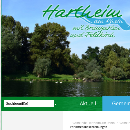
Aktuell
Gemein
Gemeinde Hartheim am Rhein
Gemein
Verfahrensbeschreibungen