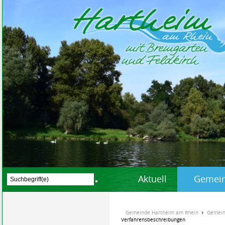
Aktuell
Gemein
Gemeinde Hartheim am Rhein
Gemein
Verfahrensbeschreibungen