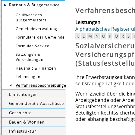
Rathaus & Bürgerservice
Verfahrensbesc
Grußwort des
Bürgermeisters
Leistungen
Alphabetisches Register 
Gemeindeverwaltung
K
L
M
N
O
P
Q
R
S
Formulare der Gemeinde
Sozialversicheru
Formular-Service
Versicherungspfl
Satzungen &
Verordnungen
(Statusfeststell
Haushalt & Finanzen
Ihre Erwerbstätigkeit kann
Lebenslagen
selbständige Tätigkeit ode
Verfahrensbeschreibungen
Wenn Zweifel über die Ei
Einrichtungen
Arbeitgebende oder Arbe
Gemeinderat / Ausschüsse
Statusfeststellungsverfa
Beteiligten Rechtssicherhe
Geschichte
oder abhängig beschäftigt
Bauen & Wohnen
Infrastruktur