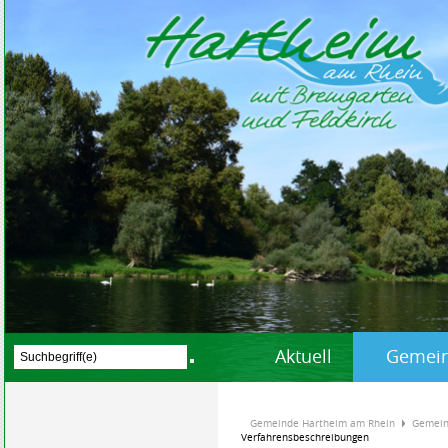
Aktuell
Gemein
Gemeinde Hartheim am Rhein
Gemein
Verfahrensbeschreibungen