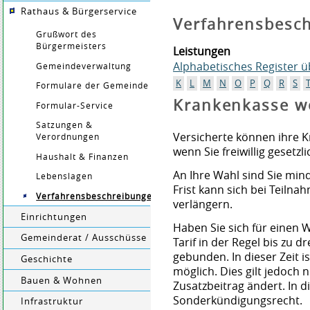
Rathaus & Bürgerservice
Verfahrensbesc
Grußwort des
Bürgermeisters
Leistungen
Alphabetisches Register 
Gemeindeverwaltung
K
L
M
N
O
P
Q
R
S
Formulare der Gemeinde
Krankenkasse w
Formular-Service
Satzungen &
Versicherte können ihre Kr
Verordnungen
wenn Sie freiwillig gesetzli
Haushalt & Finanzen
An Ihre Wahl sind Sie mi
Lebenslagen
Frist kann sich bei Teiln
Verfahrensbeschreibungen
verlängern.
Einrichtungen
Haben Sie sich für einen W
Gemeinderat / Ausschüsse
Tarif in der Regel bis zu 
gebunden. In dieser Zeit 
Geschichte
möglich. Dies gilt jedoch
Bauen & Wohnen
Zusatzbeitrag ändert. In d
Sonderkündigungsrecht.
Infrastruktur