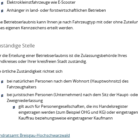
Elektrokleinstfahrzeuge wie E-Scooter
Anhänger in land- oder forstwirtschaftlichen Betrieben
ne Betriebserlaubnis kann Ihnen je nach Fahrzeugtyp mit oder ohne Zuteilu
nes eigenen Kennzeichens erteilt werden.
ständige Stelle
r die Erteilung einer Betriebserlaubnis ist die Zulassungsbehörde Ihres
ndkreises oder Ihrer kreisfreien Stadt zuständig.
e örtliche Zuständigkeit richtet sich
bei natürlichen Personen nach dem Wohnort (Hauptwohnsitz) des
Fahrzeughalters
bei juristischen Personen (Unternehmen) nach dem Sitz der Haupt- ode
Zweigniederlassung
gilt auch für Personengesellschaften, die ins Handelsregister
eingetragen werden (zum Beispiel OHG und KG) oder eingetrage
Kauffrau beziehungsweise eingetragener Kaufmann
ndratsamt Breisgau-Hochschwarzwald