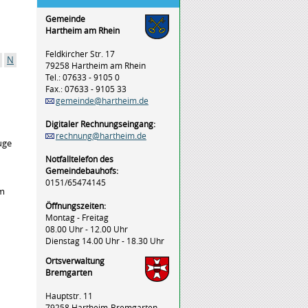
Gemeinde
Hartheim am Rhein
Feldkircher Str. 17
N
79258 Hartheim am Rhein
Tel.: 07633 - 9105 0
Fax.: 07633 - 9105 33
gemeinde@hartheim.de
Digitaler Rechnungseingang:
rechnung@hartheim.de
uge
Notfalltelefon des
Gemeindebauhofs:
0151/65474145
um
Öffnungszeiten:
Montag - Freitag
08.00 Uhr - 12.00 Uhr
Dienstag 14.00 Uhr - 18.30 Uhr
Ortsverwaltung
Bremgarten
Hauptstr. 11
79258 Hartheim-Bremgarten