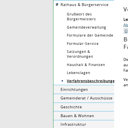
Rathaus & Bürgerservice
V
Grußwort des
Bürgermeisters
Le
Al
Gemeindeverwaltung
O
Formulare der Gemeinde
B
Formular-Service
F
Satzungen &
Verordnungen
Di
Haushalt & Finanzen
au
Fa
Lebenslagen
Ve
Verfahrensbeschreibungen
am
Einrichtungen
Gemeinderat / Ausschüsse
Geschichte
Bauen & Wohnen
Infrastruktur