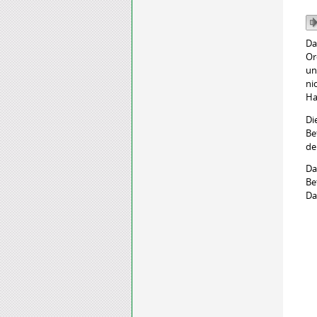
Da
Or
un
ni
Ha
Di
Be
de
Da
Be
Das