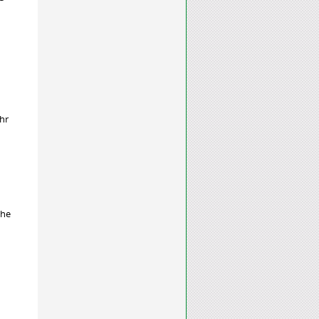
hr
che