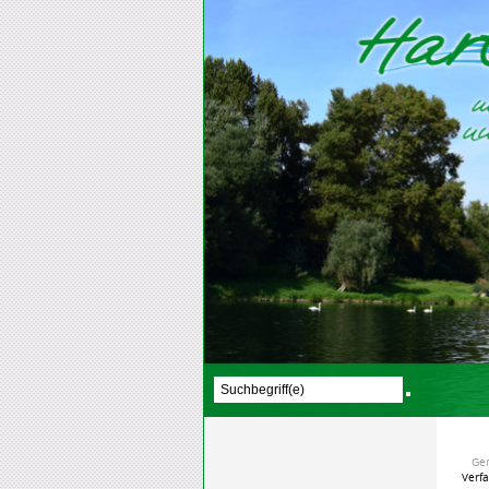
Ge
Verf