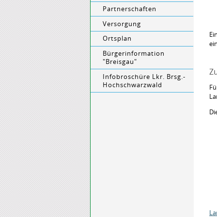
Partnerschaften
Versorgung
Ei
Ortsplan
ei
Bürgerinformation
"Breisgau"
Zu
Infobroschüre Lkr. Brsg.-
Hochschwarzwald
Fü
La
Di
La