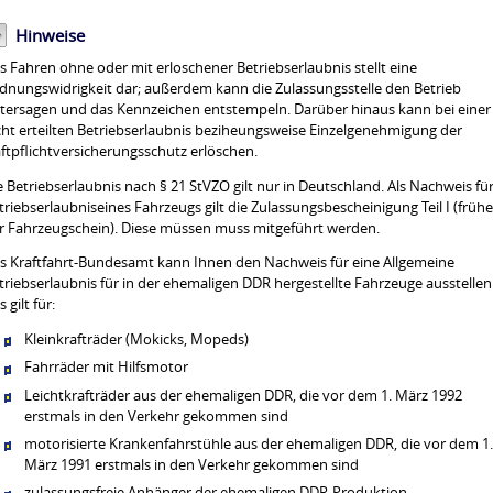
Hinweise
s Fahren ohne oder mit erloschener Betriebserlaubnis stellt eine
dnungswidrigkeit dar; außerdem kann die Zulassungsstelle den Betrieb
tersagen und das Kennzeichen entstempeln. Darüber hinaus kann bei einer
cht erteilten Betriebserlaubnis beziheungsweise Einzelgenehmigung der
ftpflichtversicherungsschutz erlöschen.
e Betriebserlaubnis nach § 21 StVZO gilt nur in Deutschland. Als Nachweis für
triebserlaubniseines Fahrzeugs gilt die Zulassungsbescheinigung Teil I (frühe
r Fahrzeugschein). Diese müssen muss mitgeführt werden.
s Kraftfahrt-Bundesamt kann Ihnen den Nachweis für eine Allgemeine
triebserlaubnis für in der ehemaligen DDR hergestellte Fahrzeuge ausstellen
 gilt für:
Kleinkrafträder (Mokicks, Mopeds)
Fahrräder mit Hilfsmotor
Leichtkrafträder aus der ehemaligen DDR, die vor dem 1. März 1992
erstmals in den Verkehr gekommen sind
motorisierte Krankenfahrstühle aus der ehemaligen DDR, die vor dem 1
März 1991 erstmals in den Verkehr gekommen sind
zulassungsfreie Anhänger der ehemaligen DDR-Produktion