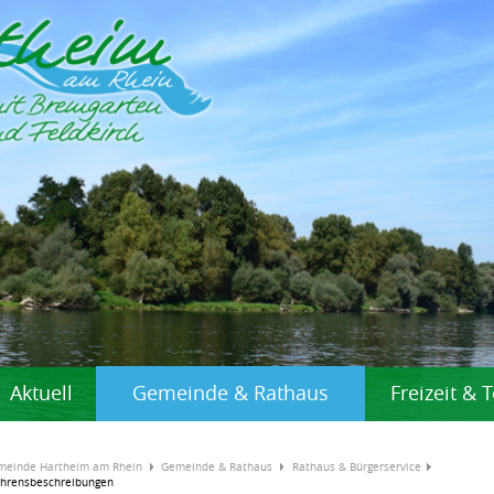
Aktuell
Gemeinde & Rathaus
Freizeit &
meinde Hartheim am Rhein
Gemeinde & Rathaus
Rathaus & Bürgerservice
ahrensbeschreibungen