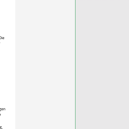
Die
r
igen
e
g,