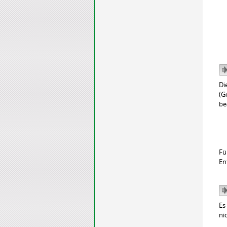
Di
(G
be
Fü
En
Es
ni