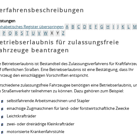
erfahrensbeschreibungen
istungen
phabetisches Register überspringen
A
B
C
D
E
F
G
H
I
J
K
L
M
P
Q
R
S
T
U
V
W
X
Y
Z
etriebserlaubnis für zulassungsfreie
ahrzeuge beantragen
e Betriebserlaubnis ist Bestandteil des Zulassungsverfahrens für Kraftfahrze
f öffentlichen Straßen. Eine Betriebserlaubnis ist eine Bestätigung, dass Ihr
hrzeug den einschlägigen Vorschriften entspricht.
rschiedene zulassungsfreie Fahrzeugee benötigen eine Betriebserlaubnis, 
 Straßenverkehr teilnehmen zu können. Dazu gehören zum Beispiel:
selbstfahrende Arbeitsmaschinen und Stapler
einachsige Zugmaschinen für land- oder forstwirtschaftliche Zwecke
Leichtkrafträder
zwei- oder dreirädrige Kleinkrafträder
motorisierte Krankenfahrstühle