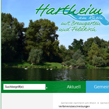
Aktuell
Gemein
Gemeinde Hartheim am Rhein
Gemein
Verfahrensbeschreibungen