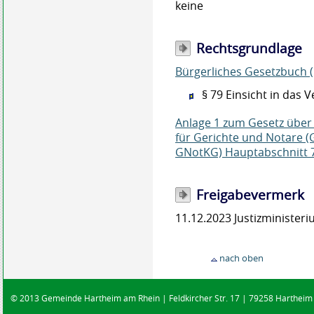
keine
Rechtsgrundlage
Bürgerliches Gesetzbuch 
§ 79
Einsicht in das V
Anlage 1 zum Gesetz über 
für Gerichte und Notare (
GNotKG) Hauptabschnitt 7
Freigabevermerk
11.12.2023
Justizministe
nach oben
© 2013 Gemeinde Hartheim am Rhein | Feldkircher Str. 17 | 79258 Hartheim |