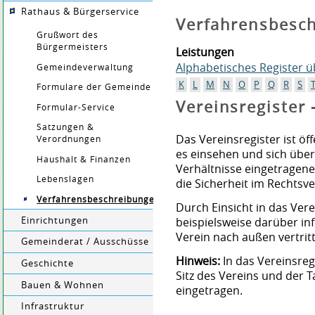
Rathaus & Bürgerservice
Verfahrensbesc
Grußwort des
Bürgermeisters
Leistungen
Alphabetisches Register 
Gemeindeverwaltung
K
L
M
N
O
P
Q
R
S
Formulare der Gemeinde
Vereinsregister
Formular-Service
Satzungen &
Das Vereinsregister ist öf
Verordnungen
es einsehen und sich über
Haushalt & Finanzen
Verhältnisse eingetragener
Lebenslagen
die Sicherheit im Rechtsv
Verfahrensbeschreibungen
Durch Einsicht in d
as Vere
Einrichtungen
beispielsweise darüber in
Verein nach außen vertritt
Gemeinderat / Ausschüsse
Hinweis:
In das Vereinsre
Geschichte
Sitz des Vereins und der 
Bauen & Wohnen
eingetragen.
Infrastruktur