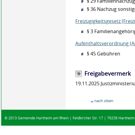
§ 29 Familiennachzu
§ 36 Nachzug sonstig
Freizügigkeitsgesetz (Frei
§ 3
Familienangehöri
Aufenthaltsverordnung (A
§ 45
Gebühren
Freigabevermerk
19.11.2025 Justizministe
nach oben
© 2013 Gemeinde Hartheim am Rhein | Feldkircher Str. 17 | 79258 Hartheim |