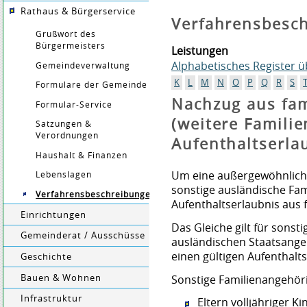
Rathaus & Bürgerservice
Verfahrensbesc
Grußwort des
Bürgermeisters
Leistungen
Alphabetisches Register 
Gemeindeverwaltung
K
L
M
N
O
P
Q
R
S
Formulare der Gemeinde
Nachzug aus fa
Formular-Service
(weitere Familie
Satzungen &
Verordnungen
Aufenthaltserla
Haushalt & Finanzen
Um eine außergewöhnlich
Lebenslagen
sonstige ausländische Fa
Verfahrensbeschreibungen
Aufenthaltserlaubnis aus 
Einrichtungen
Das Gleiche gilt für sonst
Gemeinderat / Ausschüsse
ausländischen Staatsange
einen gültigen Aufenthaltst
Geschichte
Bauen & Wohnen
Sonstige Familienangehöri
Infrastruktur
Eltern volljähriger Ki