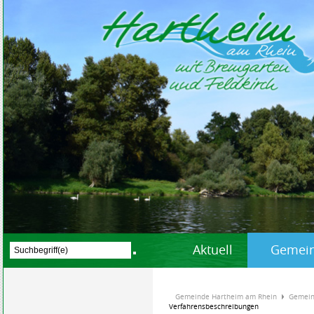
Aktuell
Gemein
Gemeinde Hartheim am Rhein
Gemein
Verfahrensbeschreibungen