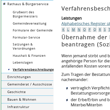
Rathaus & Bürgerservice
Verfahrensbesc
Grußwort des
Bürgermeisters
Leistungen
Alphabetisches Register 
Gemeindeverwaltung
K
L
M
N
O
P
Q
R
S
Formulare der Gemeinde
Übernahme der 
Formular-Service
beantragen (Sozi
Satzungen &
Verordnungen
Wenn jemand stirbt und b
Haushalt & Finanzen
angehörige Person für die
Lebenslagen
anfallenden Kosten vorer
Verfahrensbeschreibungen
Zum Tragen der Bestattung
Einrichtungen
nacheinander:
Gemeinderat / Ausschüsse
vertraglich Verpflicht
Geschichte
Bestattungsvorsorge
der Erbe/Erbin und b
Bauen & Wohnen
Miterbe/Miterbin
Infrastruktur