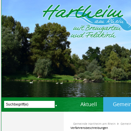
Aktuell
Gemein
Gemeinde Hartheim am Rhein
Gemein
Verfahrensbeschreibungen