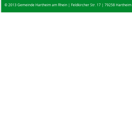
© 2013 Gemeinde Hartheim am Rhein | Feldkircher Str. 17 | 79258 Hartheim |