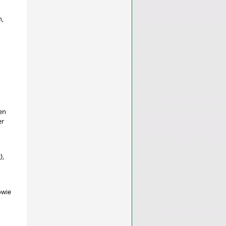
n,
en
er
),
owie