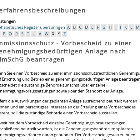
erfahrensbeschreibungen
istungen
phabetisches Register überspringen
A
B
C
D
E
F
G
H
I
J
K
L
M
P
Q
R
S
T
U
V
W
X
Y
Z
mmissionsschutz - Vorbescheid zu einer
enehmigungsbedürftigen Anlage nach
ImSchG beantragen
nn Sie einen Vorbescheid zu einer immissionsschutzrechtlichen Genehmig
f Errichtung und Betrieb einer genehmigungsbedürftigen Anlage beantragen
tscheidet die zuständige Behörde zunächst über einzelne
nehmigungsvoraussetzungen sowie über den Standort der Anlage.
fern die Auswirkungen der geplanten Anlage ausreichend beurteilt werden
nnen und ein berechtigtes Interesse an der Erteilung eines Vorbescheides
steht, soll die zuständige Behörde einen Vorbescheid ausstellen.
weit mit dem Vorbescheid einzelne Genehmigungsvoraussetzungen
schließend beurteilt wurden, ist die Genehmigungsbehörde im späteren
nehmigungsverfahren daran gebunden. Der Vorbescheid gestattet Ihnen