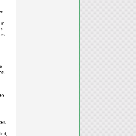
en
 in
ns
nes
e
ns,
nen
gen
.
ind,