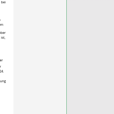
 bei
n
en:
über
ist,
er
r
24.
sung