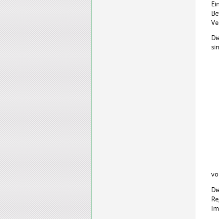
Ei
Be
Ve
Di
si
vo
Di
Re
Im