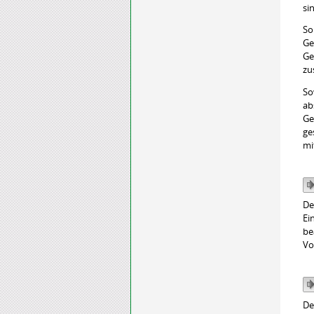
si
So
Ge
Ge
zu
So
ab
Ge
ge
mi
De
Ei
be
Vo
De