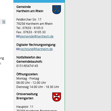
Gemeinde
Hartheim am Rhein
Feldkircher Str. 17
N
79258 Hartheim am Rhein
Tel.: 07633 - 9105 0
Fax.: 07633 - 9105 33
gemeinde@hartheim.de
Digitaler Rechnungseingang:
rechnung@hartheim.de
Notfalltelefon des
ung
Gemeindebauhofs:
,
0151/65474145
Öffnungszeiten:
Montag - Freitag
08.00 Uhr - 12.00 Uhr
Dienstag 14.00 Uhr - 18.30 Uhr
Ortsverwaltung
Bremgarten
Hauptstr. 11
79258 Hartheim-Bremgarten