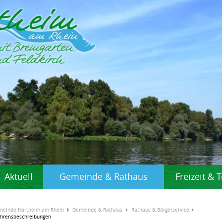
Aktuell
Gemeinde & Rathaus
Freizeit &
meinde Hartheim am Rhein
Gemeinde & Rathaus
Rathaus & Bürgerservice
ahrensbeschreibungen