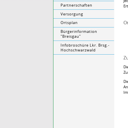
je
Partnerschaften
Er
Versorgung
O
Ortsplan
Bürgerinformation
"Breisgau"
Infobroschüre Lkr. Brsg.-
Hochschwarzwald
Zu
Di
Zu
Di
An
Im