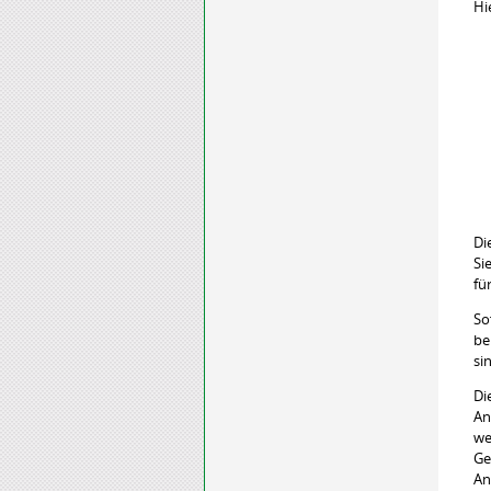
Hi
Di
Si
fü
So
be
si
Di
An
we
Ge
An