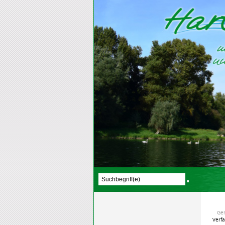
Ge
Verf