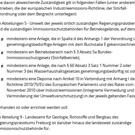
ne davon abweichende Zuständigkeit gilt in folgenden Fällen (unter anderem
trieben, die der europäischen Industrieemissions-Richtlinie, der Störfall-
rordnung oder dem Bergrecht unterliegen):
e Abteilungen 5 - Umwelt der jeweils örtlich zuständigen Regierungspräsidie
nd die zuständigen Immissionsschutzbehörden für Betriebsgelände, auf den
mindestens eine Anlage, die in Spalte d des Anhangs 1 der Verordnung 
genehmigungsbedürftige Anlagen mit dem Buchstabe E gekennzeichnet 
mindestens ein Betriebsbereich nach § 3 Absatz 5a Bundes-
Immissionsschutzgesetz (Störfallbetrieb),
mindestens eine Anlage, die nach § 60 Absatz 3 Satz 1 Nummer 2 oder
Nummer 3 des Wasserhaushaltsgesetzes genehmigungsbedürftig ist od
mindestens eine Deponie nach Artikel 10 in Verbindung mit Anhang I de
Richtlinie 2010/75/EU des Europäischen Parlaments und des Rates vom 
November 2010 über Industrieemissionen (integrierte Vermeidung und
Verminderung der Umweltverschmutzung) in der jeweils geltenden Fas
rhanden ist oder errichtet werden soll.
e Abteilung 9 - Landesamt für Geologie, Rohstoffe und Bergbau des
gierungspräsidiums Freiburg ist darüber hinaus die landesweit zuständige
missionsschutzbehörde für: