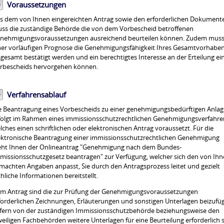
Voraussetzungen
s dem von Ihnen eingereichten Antrag sowie den erforderlichen Dokument
ss die zuständige Behörde die von dem Vorbescheid betroffenen
nehmigungsvoraussetzungen ausreichend beurteilen können. Zudem muss
ner vorläufigen Prognose die Genehmigungsfähigkeit Ihres Gesamtvorhabe
sgesamt bestätigt werden und ein berechtigtes Interesse an der Erteilung ei
rbescheids hervorgehen können.
Verfahrensablauf
e Beantragung eines Vorbescheids zu einer genehmigungsbedürftigen Anlag
folgt im Rahmen eines immissionsschutzrechtlichen Genehmigungsverfahre
lches einen schriftlichen oder elektronischen Antrag voraussetzt. Für die
ektronische Beantragung einer immissionsschutzrechtlichen Genehmigung
eht Ihnen der Onlineantrag "Genehmigung nach dem Bundes-
missionsschutzgesetz beantragen" zur Verfügung, welcher sich den von Ih
machten Angaben anpasst, Sie durch den Antragsprozess leitet und gezielt
chliche Informationen bereitstellt.
m Antrag sind die zur Prüfung der Genehmigungsvoraussetzungen
forderlichen Zeichnungen, Erläuterungen und sonstigen Unterlagen beizufü
fern von der zuständigen Immissionsschutzbehörde beziehungsweise den
weiligen Fachbehörden weitere Unterlagen für eine Beurteilung erforderlich s