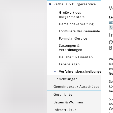
Rathaus & Bürgerservice
V
Grußwort des
Bürgermeisters
Le
Al
Gemeindeverwaltung
O
Formulare der Gemeinde
I
Formular-Service
g
Satzungen &
B
Verordnungen
Haushalt & Finanzen
We
au
Lebenslagen
en
Verfahrensbeschreibungen
Ge
Einrichtungen
So
kö
Gemeinderat / Ausschüsse
be
Geschichte
So
Bauen & Wohnen
ab
Ge
Infrastruktur