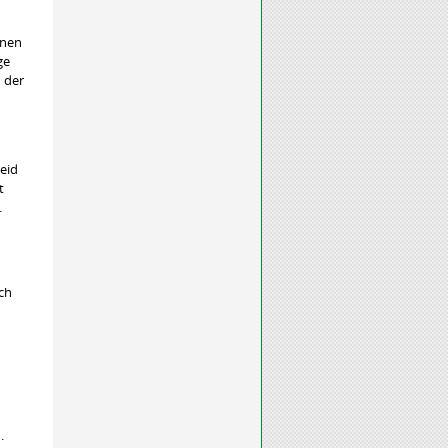
enen
ge
 der
eid
t
.
ch
.