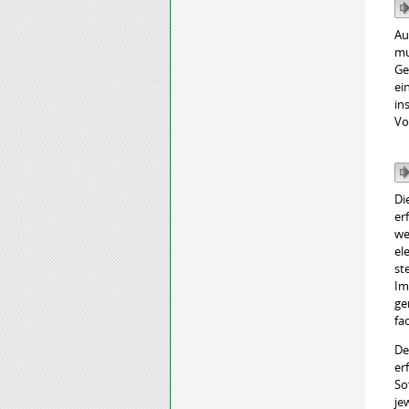
Au
mu
Ge
ei
in
Vo
Di
er
we
el
st
Im
ge
fa
De
er
So
je