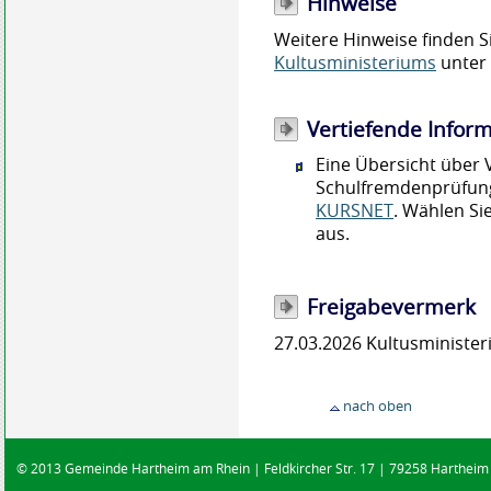
Hinweise
Weitere Hinweise finden S
Kultusministeriums
unter 
Vertiefende Infor
Eine Übersicht über 
Schulfremdenprüfung
KURSNET
. Wählen Si
aus.
Freigabevermerk
27.03.2026 Kultusminist
nach oben
© 2013 Gemeinde Hartheim am Rhein | Feldkircher Str. 17 | 79258 Hartheim |