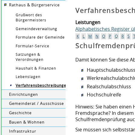
Rathaus & Bürgerservice
Verfahrensbesc
Grußwort des
Bürgermeisters
Leistungen
Alphabetisches Register 
Gemeindeverwaltung
K
L
M
N
O
P
Q
R
S
Formulare der Gemeinde
Schulfremdenpr
Formular-Service
Satzungen &
Damit können Sie diese A
Verordnungen
Haushalt & Finanzen
Hauptschulabschlus
Lebenslagen
Werkrealschulabschl
Verfahrensbeschreibungen
Realschulabschluss
Hochschulreife
Einrichtungen
Gemeinderat / Ausschüsse
Hinweis:
Sie haben einen 
Fremdsprache? In diesem F
Geschichte
Schulfremdenprüfung auch
Bauen & Wohnen
Sie müssen sich selbststä
Infrastruktur