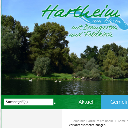
Aktuell
Gemein
Gemeinde Hartheim am Rhein
Gemein
Verfahrensbeschreibungen