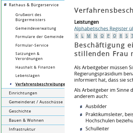
Rathaus & Bürgerservice
Verfahrensbesc
Grußwort des
Bürgermeisters
Leistungen
Alphabetisches Register 
Gemeindeverwaltung
K
L
M
N
O
P
Q
R
S
Formulare der Gemeinde
Beschäftigung e
Formular-Service
stillenden Frau
Satzungen &
Verordnungen
Als Arbeitgeber müssen Si
Haushalt & Finanzen
Regierungspräsidium bena
Lebenslagen
informiert hat, dass sie s
Verfahrensbeschreibungen
Als Arbeitgeber im Sinne 
Einrichtungen
anderem auch:
Gemeinderat / Ausschüsse
Ausbilder
Geschichte
Praktikumsleiter, bei
Hochschulen beziehu
Bauen & Wohnen
Schulleiter
Infrastruktur