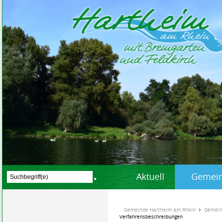
Aktuell
Gemein
Gemeinde Hartheim am Rhein
Gemein
Verfahrensbeschreibungen