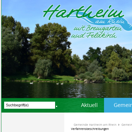
Aktuell
Gemein
Gemeinde Hartheim am Rhein
Gemein
Verfahrensbeschreibungen