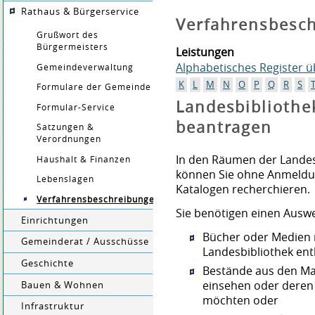
Rathaus & Bürgerservice
Verfahrensbesc
Grußwort des
Bürgermeisters
Leistungen
Alphabetisches Register 
Gemeindeverwaltung
K
L
M
N
O
P
Q
R
S
Formulare der Gemeinde
Landesbibliothe
Formular-Service
beantragen
Satzungen &
Verordnungen
In den Räumen der Landesbi
Haushalt & Finanzen
können Sie ohne Anmeldun
Lebenslagen
Katalogen recherchieren.
Verfahrensbeschreibungen
Sie benötigen einen Auswe
Einrichtungen
Bücher oder Medien n
Gemeinderat / Ausschüsse
Landesbibliothek ent
Geschichte
Bestände aus den Ma
einsehen oder deren
Bauen & Wohnen
möchten oder
Infrastruktur