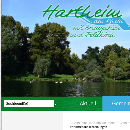
Aktuell
Gemein
Gemeinde Hartheim am Rhein
Gemein
Verfahrensbeschreibungen