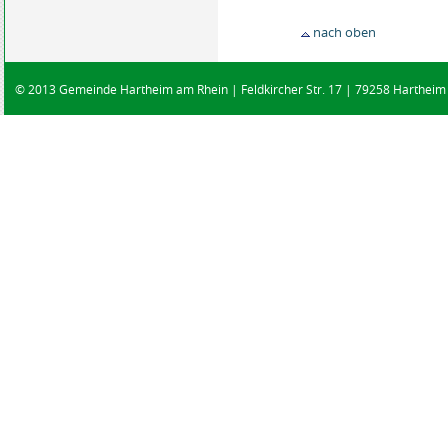
nach oben
© 2013 Gemeinde Hartheim am Rhein | Feldkircher Str. 17 | 79258 Hartheim |