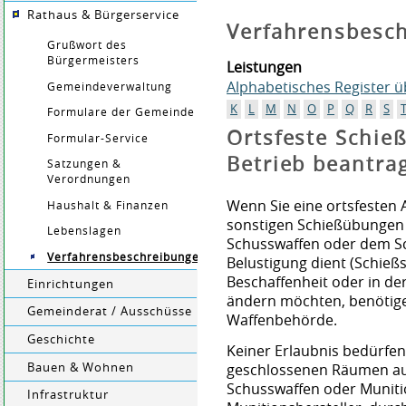
Rathaus & Bürgerservice
Verfahrensbesc
Grußwort des
Bürgermeisters
Leistungen
Alphabetisches Register 
Gemeindeverwaltung
K
L
M
N
O
P
Q
R
S
Formulare der Gemeinde
Ortsfeste Schieß
Formular-Service
Betrieb beantra
Satzungen &
Verordnungen
Wenn Sie eine ortsfesten 
Haushalt & Finanzen
sonstigen Schießübungen 
Lebenslagen
Schusswaffen oder dem Sc
Verfahrensbeschreibungen
Belustigung dient (Schießs
Beschaffenheit oder in de
Einrichtungen
ändern möchten, benötigen
Gemeinderat / Ausschüsse
Waffenbehörde.
Geschichte
Keiner Erlaubnis bedürfen
Bauen & Wohnen
geschlossenen Räumen aus
Schusswaffen oder Muniti
Infrastruktur