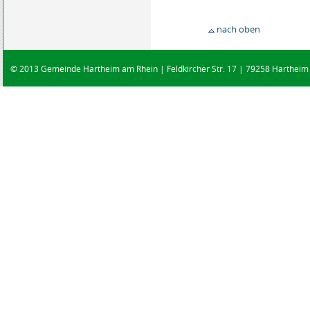
nach oben
© 2013 Gemeinde Hartheim am Rhein | Feldkircher Str. 17 | 79258 Hartheim |