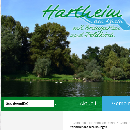
Aktuell
Gemein
Gemeinde Hartheim am Rhein
Gemein
Verfahrensbeschreibungen