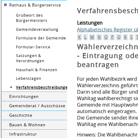
Rathaus & Bürgerservice
Verfahrensbesc
Grußwort des
Bürgermeisters
Leistungen
Alphabetisches Register 
Gemeindeverwaltung
K
L
M
N
O
P
Q
R
S
Formulare der Gemeinde
Wählerverzeichn
Formular-Service
- Eintragung od
Satzungen &
Verordnungen
beantragen
Haushalt & Finanzen
Für jeden Wahlbezirk wird
Lebenslagen
Wählerverzeichnis geführt
Verfahrensbeschreibungen
Darin sind alle Bürger un
Einrichtungen
Wahltag wahlberechtigt si
Gemeinde mit Hauptwohns
Gemeinderat / Ausschüsse
automatisch eingetragen.
Geschichte
Die Gemeinde sendet Ihn
Wahltag eine Wahlbenachr
Bauen & Wohnen
Hinweis:
Die Wahlbenachric
Infrastruktur