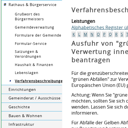
Rathaus & Bürgerservice
Verfahrensbesc
Grußwort des
Bürgermeisters
Leistungen
Alphabetisches Register 
Gemeindeverwaltung
K
L
M
N
O
P
Q
R
S
Formulare der Gemeinde
Ausfuhr von "gr
Formular-Service
Verwertung inne
Satzungen &
Verordnungen
beantragen
Haushalt & Finanzen
Für die grenzüberschreit
Lebenslagen
"grünen Abfällen" zur Ver
Verfahrensbeschreibungen
Europäischen Union (EU) g
Einrichtungen
Achtung: Wenn Sie "grüne 
Gemeinderat / Ausschüsse
möchten, sollten Sie sich 
wenden. Lassen Sie sich do
Geschichte
informieren.
Bauen & Wohnen
Für Abfälle der Gelben Abfa
Infrastruktur