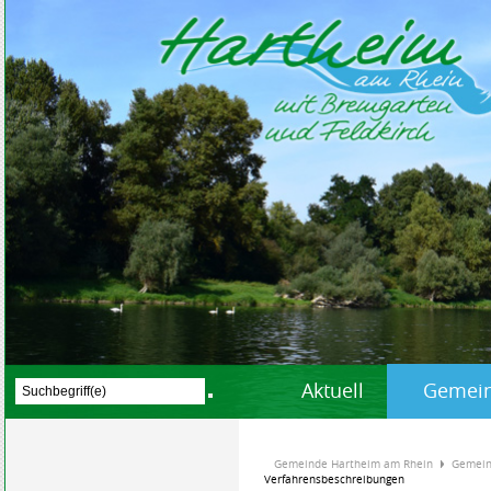
Aktuell
Gemein
Gemeinde Hartheim am Rhein
Gemein
Verfahrensbeschreibungen