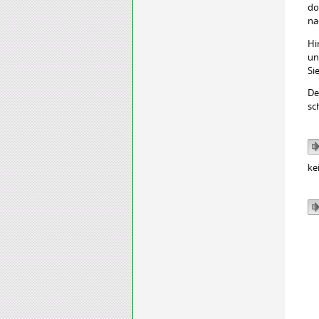
do
na
Hi
un
Si
De
sc
ke