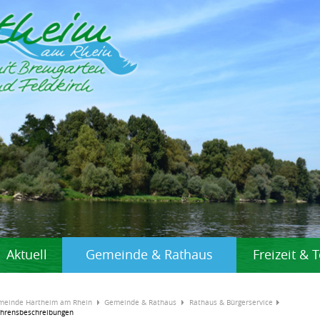
Aktuell
Gemeinde & Rathaus
Freizeit &
meinde Hartheim am Rhein
Gemeinde & Rathaus
Rathaus & Bürgerservice
ahrensbeschreibungen