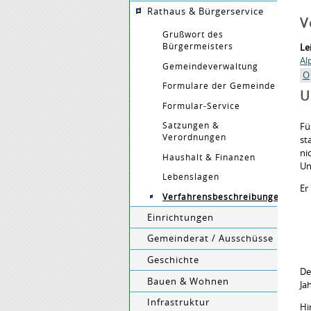
Rathaus & Bürgerservice
V
Grußwort des
Bürgermeisters
Le
Al
Gemeindeverwaltung
O
Formulare der Gemeinde
U
Formular-Service
Satzungen &
Fü
Verordnungen
st
ni
Haushalt & Finanzen
Un
Lebenslagen
Er
Verfahrensbeschreibungen
Einrichtungen
Gemeinderat / Ausschüsse
Geschichte
De
Bauen & Wohnen
Ja
Infrastruktur
Hi