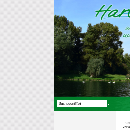
Ge
Verf