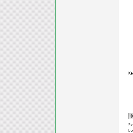
Ke
Si
be