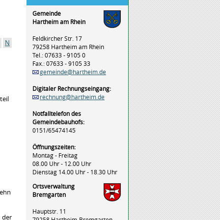
Gemeinde
Hartheim am Rhein
Feldkircher Str. 17
N
79258 Hartheim am Rhein
Tel.: 07633 - 9105 0
Fax.: 07633 - 9105 33
gemeinde@hartheim.de
Digitaler Rechnungseingang:
rechnung@hartheim.de
teil
Notfalltelefon des
Gemeindebauhofs:
0151/65474145
Öffnungszeiten:
Montag - Freitag
08.00 Uhr - 12.00 Uhr
Dienstag 14.00 Uhr - 18.30 Uhr
Ortsverwaltung
zehn
Bremgarten
Hauptstr. 11
 der
79258 Hartheim-Bremgarten