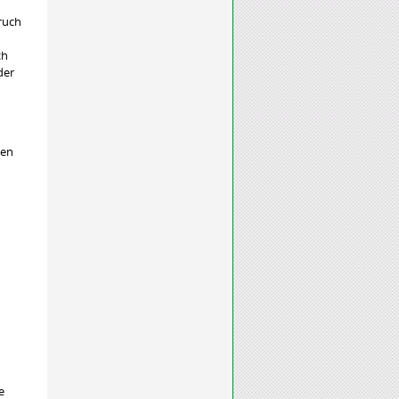
ruch
ch
der
men
e