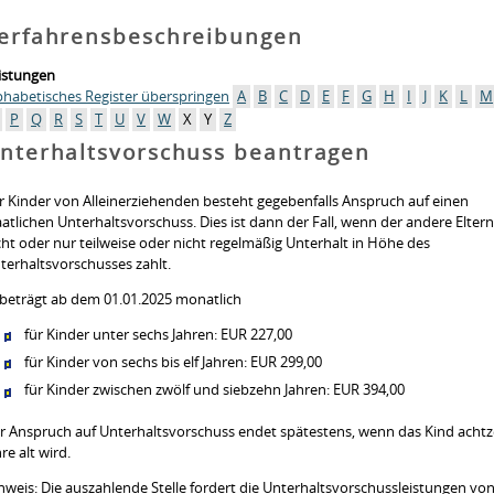
erfahrensbeschreibungen
istungen
phabetisches Register überspringen
A
B
C
D
E
F
G
H
I
J
K
L
M
P
Q
R
S
T
U
V
W
X
Y
Z
nterhaltsvorschuss beantragen
r Kinder von Alleinerziehenden besteht gegebenfalls Anspruch auf einen
aatlichen Unterhaltsvorschuss. Dies ist dann der Fall, wenn
der andere Eltern
cht oder nur teilweise oder nicht regelmäßig Unterhalt in Höhe des
terhaltsvorschusses zahlt.
 beträgt ab dem 01.01.2025 monatlich
für Kinder unter sechs Jahren: EUR 227,00
für Kinder von sechs bis elf Jahren: EUR 299,00
für Kinder zwischen zwölf und siebzehn Jahren: EUR 394,00
r Anspruch auf Unterhaltsvorschuss endet spätestens, wenn das Kind acht
hre alt wird.
nweis: Die auszahlende Stelle fordert die Unterhaltsvorschussleistungen von