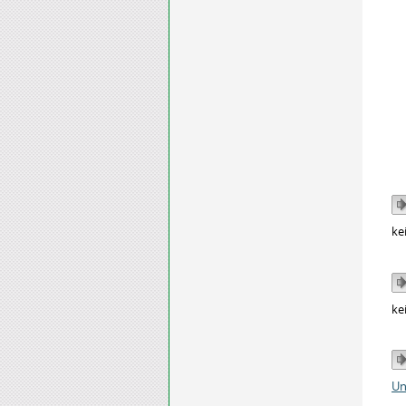
ke
ke
Un