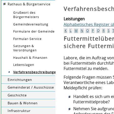
Rathaus & Bürgerservice
Verfahrensbesc
Grußwort des
Bürgermeisters
Leistungen
Alphabetisches Register 
Gemeindeverwaltung
K
L
M
N
O
P
Q
R
S
Formulare der Gemeinde
Futtermittelübe
Formular-Service
sichere Futterm
Satzungen &
Verordnungen
Labore, die im Auftrag v
Haushalt & Finanzen
bei Futtermitteln durchfüh
Lebenslagen
Futtermittel zu melden.
Verfahrensbeschreibungen
Folgende Fragen müssen S
Einrichtungen
Verantwortliche eines L
Meldepflicht prüfen:
Gemeinderat / Ausschüsse
Geschichte
Handelt es sich um e
Futtermittelprobe?
Bauen & Wohnen
Nehmen Sie aufgrund
Infrastruktur