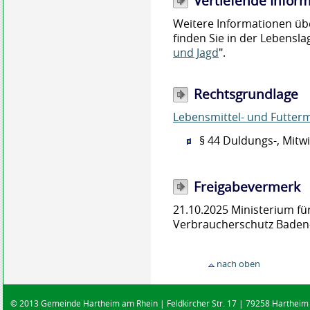
Vertiefende Infor
Weitere Informationen üb
finden Sie in der Lebensla
und Jagd
".
Rechtsgrundlage
Lebensmittel- und Futterm
§ 44 Duldungs-, Mitw
Freigabevermerk
21.10.2025 Ministerium f
Verbraucherschutz Bade
nach oben
© 2013 Gemeinde Hartheim am Rhein | Feldkircher Str. 17 | 79258 Hartheim |