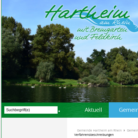
Aktuell
Gemein
Gemeinde Hartheim am Rhein
Gemein
Verfahrensbeschreibungen