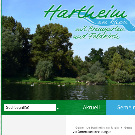
Aktuell
Gemein
Gemeinde Hartheim am Rhein
Gemein
Verfahrensbeschreibungen