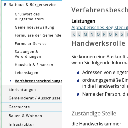
Rathaus & Bürgerservice
Verfahrensbesc
Grußwort des
Bürgermeisters
Leistungen
Alphabetisches Register 
Gemeindeverwaltung
K
L
M
N
O
P
Q
R
S
Formulare der Gemeinde
Handwerksrolle 
Formular-Service
Satzungen &
Sie können eine Auskunft
Verordnungen
wenn Sie folgende Inform
Haushalt & Finanzen
Adressen von einget
Lebenslagen
ordnungsgemäße Ein
Verfahrensbeschreibungen
in die Handwerksroll
Einrichtungen
Name der Person, die 
Gemeinderat / Ausschüsse
Geschichte
Zuständige Stelle
Bauen & Wohnen
die Handwerkskammer
Infrastruktur