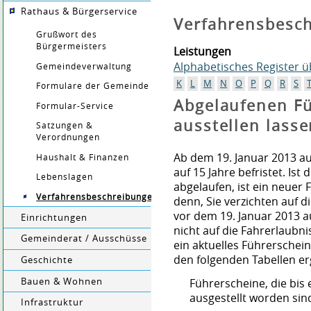
Rathaus & Bürgerservice
Verfahrensbesc
Grußwort des
Bürgermeisters
Leistungen
Alphabetisches Register 
Gemeindeverwaltung
K
L
M
N
O
P
Q
R
S
Formulare der Gemeinde
Abgelaufenen F
Formular-Service
ausstellen lass
Satzungen &
Verordnungen
Ab dem 19. Januar 2013 au
Haushalt & Finanzen
auf 15 Jahre befristet. Ist
Lebenslagen
abgelaufen, ist ein neuer 
Verfahrensbeschreibungen
denn, Sie verzichten auf d
vor dem 19. Januar 2013 au
Einrichtungen
nicht auf die Fahrerlaubni
Gemeinderat / Ausschüsse
ein aktuelles Führerschei
den folgenden Tabellen er
Geschichte
Bauen & Wohnen
Führerscheine, die bis
ausgestellt worden sin
Infrastruktur