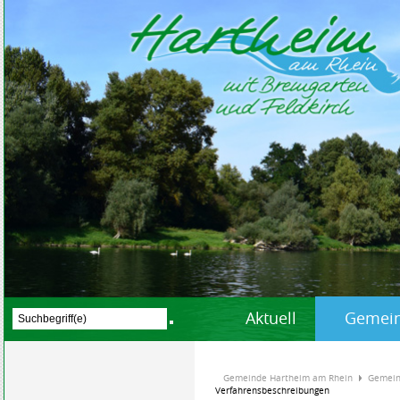
Aktuell
Gemein
Gemeinde Hartheim am Rhein
Gemein
Verfahrensbeschreibungen