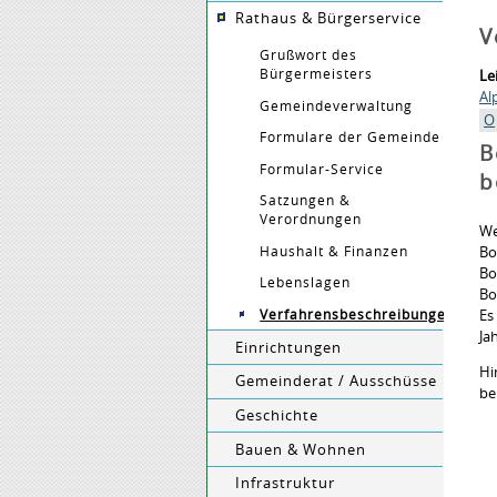
Rathaus & Bürgerservice
V
Grußwort des
Bürgermeisters
Le
Al
Gemeindeverwaltung
O
Formulare der Gemeinde
B
Formular-Service
b
Satzungen &
Verordnungen
We
Haushalt & Finanzen
Bo
Bo
Lebenslagen
Bo
Verfahrensbeschreibungen
Es
Jah
Einrichtungen
Hi
Gemeinderat / Ausschüsse
be
Geschichte
Bauen & Wohnen
Infrastruktur