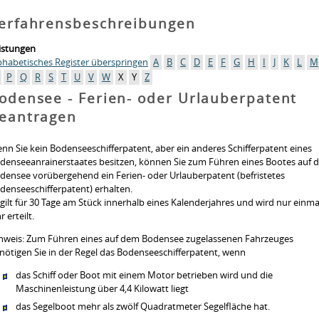
erfahrensbeschreibungen
istungen
phabetisches Register überspringen
A
B
C
D
E
F
G
H
I
J
K
L
M
P
Q
R
S
T
U
V
W
X
Y
Z
odensee - Ferien- oder Urlauberpatent
eantragen
nn Sie kein Bodenseeschifferpatent, aber ein anderes Schifferpatent eines
denseeanrainerstaates besitzen, können Sie zum Führen eines Bootes auf 
densee vorübergehend ein Ferien- oder Urlauberpatent (befristetes
denseeschifferpatent) erhalten.
 gilt für 30 Tage am Stück innerhalb eines Kalenderjahres und wird nur einma
r erteilt.
nweis:
Zum Führen eines auf dem Bodensee zugelassenen Fahrzeuges
nötigen Sie in der Regel das Bodenseeschifferpatent,
wenn
das Schiff oder Boot mit einem Motor betrieben wird und die
Maschinenleistung über 4,4 Kilowatt liegt
das Segelboot mehr als zwölf Quadratmeter Segelfläche hat.