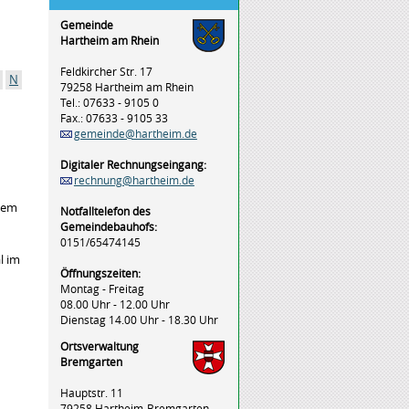
Gemeinde
Hartheim am Rhein
Feldkircher Str. 17
N
79258 Hartheim am Rhein
Tel.: 07633 - 9105 0
Fax.: 07633 - 9105 33
gemeinde@hartheim.de
Digitaler Rechnungseingang:
rechnung@hartheim.de
dem
Notfalltelefon des
Gemeindebauhofs:
0151/65474145
l im
Öffnungszeiten:
Montag - Freitag
08.00 Uhr - 12.00 Uhr
Dienstag 14.00 Uhr - 18.30 Uhr
Ortsverwaltung
Bremgarten
Hauptstr. 11
79258 Hartheim-Bremgarten