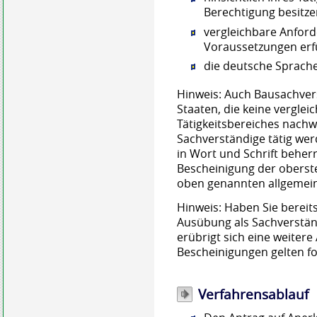
Berechtigung besitze
vergleichbare Anfor
V
o
raussetzungen erf
die deutsche Sprache
Hinweis:
Auch Bausachvers
Staaten, die keine verglei
Tätigkeit
s
bereiches nachw
Sachverständige tätig
wer
in Wort und Schrift b
e
her
Bescheinigung der ober
s
t
oben genannten allgemein
Hinweis:
Haben Sie bereit
Au
s
übung als Sachverstän
erü
b
rigt sich eine weitere 
Bescheinigungen gelten fo
Verfahrensablauf