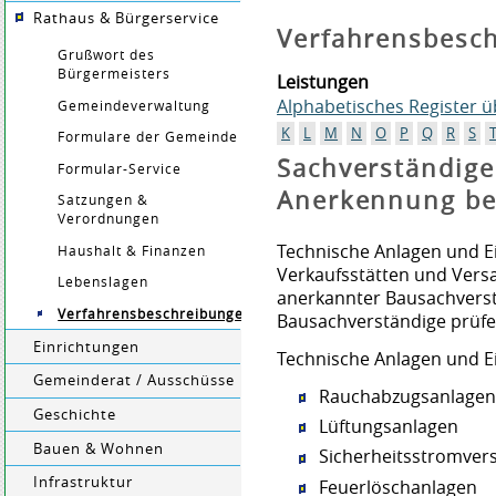
Rathaus & Bürgerservice
Verfahrensbesc
Grußwort des
Bürgermeisters
Leistungen
Alphabetisches Register 
Gemeindeverwaltung
K
L
M
N
O
P
Q
R
S
Formulare der Gemeinde
Sachverständige
Formular-Service
Anerkennung be
Satzungen &
Verordnungen
Technische Anlagen und E
Haushalt & Finanzen
Verkaufsstätten und Ver
Lebenslagen
anerkannter Bausachverst
Verfahrensbeschreibungen
Bausachverständige prüfe
Einrichtungen
Technische Anlagen und Ei
Gemeinderat / Ausschüsse
Rauchabzugsanlage
Geschichte
Lüftungsanlagen
Bauen & Wohnen
Sicherheitsstromver
Infrastruktur
Feuerlöschanlagen