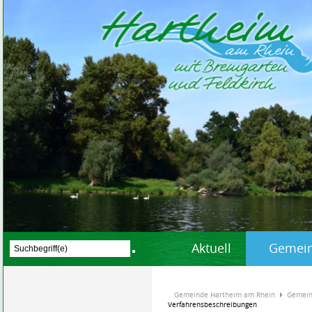
Aktuell
Gemein
Gemeinde Hartheim am Rhein
Gemein
Verfahrensbeschreibungen