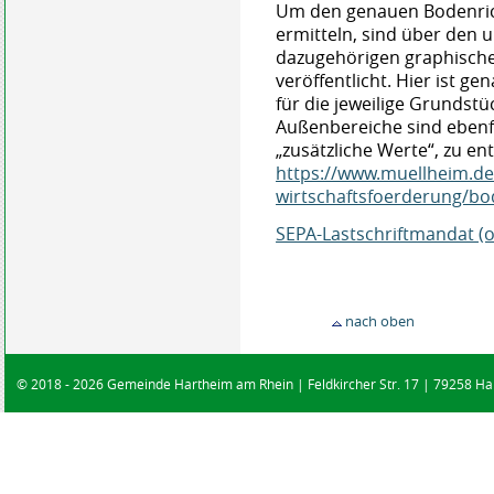
Um den genauen Bodenric
ermitteln, sind über den 
dazugehörigen graphische
veröffentlicht. Hier ist g
für die jeweilige Grundst
Außenbereiche sind ebenf
„zusätzliche Werte“, zu e
https://www.muellheim.de
wirtschaftsfoerderung/bo
SEPA-Lastschriftmandat (o
nach oben
© 2018 - 2026 Gemeinde Hartheim am Rhein | Feldkircher Str. 17 | 79258 Har