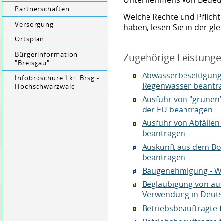
Unternehmens von Bedeut
Partnerschaften
Welche Rechte und Pflichte
Versorgung
haben, lesen Sie in der g
Ortsplan
Bürgerinformation
Zugehörige Leistung
"Breisgau"
Abwasserbeseitigung 
Infobroschüre Lkr. Brsg.-
Regenwasser beantra
Hochschwarzwald
Ausfuhr von "grünen"
der EU beantragen
Ausfuhr von Abfällen 
beantragen
Auskunft aus dem Bo
beantragen
Baugenehmigung - W
Beglaubigung von au
Verwendung in Deut
Betriebsbeauftragte f