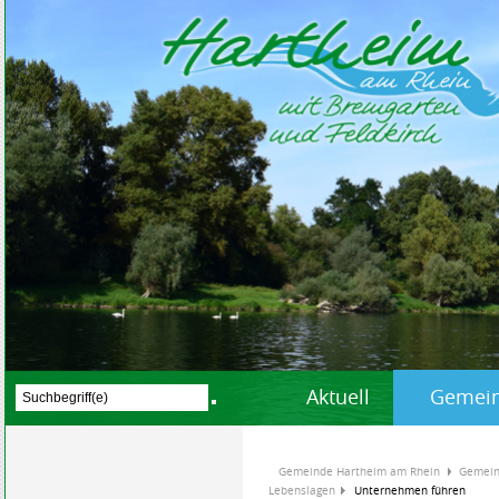
Aktuell
Gemein
Gemeinde Hartheim am Rhein
Gemein
Lebenslagen
Unternehmen führen