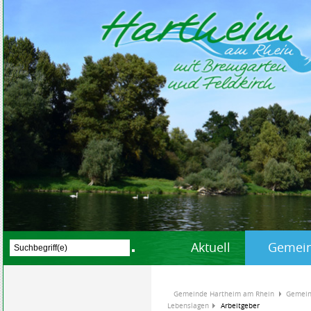
Aktuell
Gemein
Gemeinde Hartheim am Rhein
Gemein
Lebenslagen
Arbeitgeber