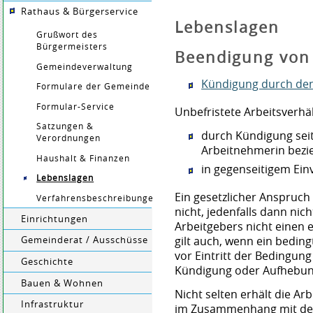
Rathaus & Bürgerservice
Lebenslagen
Grußwort des
Bürgermeisters
Beendigung von 
Gemeindeverwaltung
Kündigung durch den
Formulare der Gemeinde
Formular-Service
Unbefristete Arbeitsverhäl
Satzungen &
durch Kündigung sei
Verordnungen
Arbeitnehmerin bezi
Haushalt & Finanzen
in gegenseitigem Ei
Lebenslagen
Ein gesetzlicher Anspruch
Verfahrensbeschreibungen
nicht, jedenfalls dann ni
Einrichtungen
Arbeitgebers nicht einen 
gilt auch, wenn ein beding
Gemeinderat / Ausschüsse
vor Eintritt der Bedingun
Geschichte
Kündigung oder Aufhebun
Bauen & Wohnen
Nicht selten erhält die A
Infrastruktur
im Zusammenhang mit der