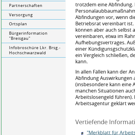
trotzdem eine Abfindung.
Partnerschaften
Personalaubbaumaßnahmen
Versorgung
Abfindungen vor, wenn di
Betriebsrat vereinbart is
Ortsplan
können aber auch selbst a
Bürgerinformation
vereinbaren, etwa im Rah
"Breisgau"
Aufhebungsvertrages. Au
Infobroschüre Lkr. Brsg.-
einer Kündigunsgschutzkla
Hochschwarzwald
ein Vergleich schließen, 
kann.
In allen Fällen kann der 
Abfindung Auswirkungen a
(insbesondere kann eine 
manchen Situationen auch
Arbeitslosengeld führen). D
Arbeitsagentur geklärt we
Vertiefende Informat
"Merkblatt für Arbeit