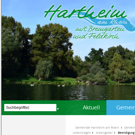
Aktuell
Gemein
Gemeinde Hartheim am Rhein
Gemein
Lebenslagen
Arbeitgeber
Beendigung 